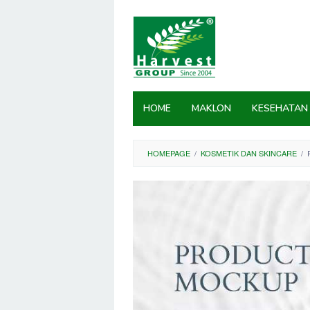
Skip
to
content
HOME
MAKLON
KESEHATAN
HOMEPAGE
/
KOSMETIK DAN SKINCARE
/