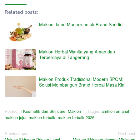
Related posts:
Maklon Jamu Modern untuk Brand Sendiri
Maklon Herbal Wanita yang Aman dan
Terpercaya di Tangerang
Maklon Produk Tradisional Modern BPOM:
Solusi Membangun Brand Herbal Masa Kini
Posted in
Kosmetik dan Skincare
,
Maklon
Tagged
amklon amanah
,
maklon jujur
,
maklon terbaik
,
maklon terbaik 2026
Post
Previous post
Next post
Maklon Skincare Private Label,
Maklon Skincare dengan Minimum