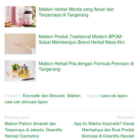
Maklon Herbal Wanita yang Aman dan
Terpercaya di Tangerang
Maklon Produk Tradisional Modern BPOM:
Solusi Membangun Brand Herbal Masa Kini
Maklon Herbal Pria dengan Formula Premium di
Tangerang
Posted in
Kosmetik dan Skincare
,
Maklon
Tagged
cara cek bpom
,
cara cek skincare bpom
Post
Previous post
Next post
Maklon Parfum Amanah dan
Apa Itu Maklon Kosmetik? Kenali
navigation
Terpercaya di Jakarta, Greenlife
Manfaatnya dan Buat Produk
Harvest Cosmetics
Skincare di Greenlife Harvest