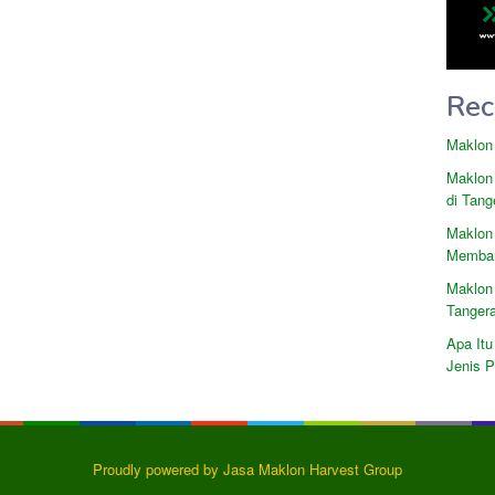
Rec
Maklon
Maklon
di Tang
Maklon
Memban
Maklon
Tanger
Apa Itu
Jenis 
Proudly powered by Jasa Maklon Harvest Group