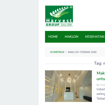
Skip
to
content
HOME
MAKLON
KESEHATAN
HOMEPAGE
/
MAKLON TERBAIK 2026
Tag:
Makl
unt
By
Prak
Indus
sehin
Terba