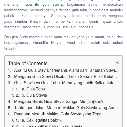
memahami apa itu gula stevia
, bagaimana sains membuktikan
keamanannya, perbandingannya dengan gula tebu, hingga cara memilih
pabrik maklon terpercaya. Semuanya disusun berdasarkan mengacu
pada sumber ilmiah, dan memberikan arahan bisnis nyata untuk
membantu Anda memulai produksi stevia di Indonesia.
Dan jika Anda membutuhkan mitra maklon yang jujur, aman, halal, dan
berpengalaman, Greenlife Harvest Food adalah salah satu solusi
terbaik.
Table of Contents
Apa Itu Gula Stevia? Pemanis Alami dari Tanaman Stevia Rebaudiana
Mengapa Gula Stevia Disebut Lebih Sehat? Bukti Ilmiah yang Perlu Anda Tahu
Gula Stevia vs Gula Tebu: Mana yang Lebih Baik untuk Kesehatan dan Industri?
a. Gula Tebu
b. Gula Stevia
Mengapa Bisnis Gula Stevia Sangat Menjanjikan?
Tantangan dalam Mencari Maklon Gula Stevia yang Aman dan Halal
Panduan Memilih Maklon Gula Stevia yang Tepat
a. Cek legalitas pabrik
b. Cek kualitas bahan baku stevia