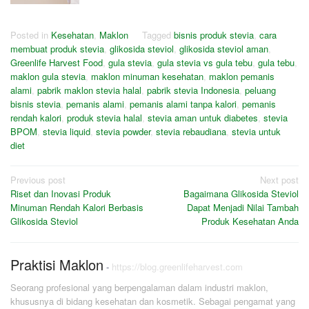
Posted in
Kesehatan
,
Maklon
Tagged
bisnis produk stevia
,
cara
membuat produk stevia
,
glikosida steviol
,
glikosida steviol aman
,
Greenlife Harvest Food
,
gula stevia
,
gula stevia vs gula tebu
,
gula tebu
,
maklon gula stevia
,
maklon minuman kesehatan
,
maklon pemanis
alami
,
pabrik maklon stevia halal
,
pabrik stevia Indonesia
,
peluang
bisnis stevia
,
pemanis alami
,
pemanis alami tanpa kalori
,
pemanis
rendah kalori
,
produk stevia halal
,
stevia aman untuk diabetes
,
stevia
BPOM
,
stevia liquid
,
stevia powder
,
stevia rebaudiana
,
stevia untuk
diet
Post
Previous post
Next post
Riset dan Inovasi Produk
Bagaimana Glikosida Steviol
navigation
Minuman Rendah Kalori Berbasis
Dapat Menjadi Nilai Tambah
Glikosida Steviol
Produk Kesehatan Anda
Praktisi Maklon
-
https://blog.greenlifeharvest.com
Seorang profesional yang berpengalaman dalam industri maklon,
khususnya di bidang kesehatan dan kosmetik. Sebagai pengamat yang