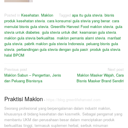
Posted in
Kesehatan
,
Maklon
Tagged
apa itu gula stevia
,
bisnis
produk kesehatan stevia
,
cara konsumsi gula stevia yang benar
,
cara
memulai bisnis gula stevia
,
Greenlife Harvest Food maklon stevia
,
gula
stevia untuk diabetes
,
gula stevia untuk diet
,
keamanan gula stevia
,
maklon gula stevia berkualitas
,
maklon pemanis alami stevia
,
manfaat
gula stevia
,
pabrik maklon gula stevia Indonesia
,
peluang bisnis gula
stevia
,
perbandingan gula stevia dengan gula pasir
,
produk gula stevia
halal BPOM
Post
Previous post
Next post
Maklon Sabun – Pengertian, Jenis
Maklon Masker Wajah, Cara
navigation
dan Peluang Bisnisnya
Bisnis Masker Brand Sendiri
Praktisi Maklon
-
https://blog.greenlifeharvest.com
Seorang profesional yang berpengalaman dalam industri maklon,
khususnya di bidang kesehatan dan kosmetik. Sebagai pengamat yang
membantu UKM dan perusahaan besar dalam menciptakan produk
berkualitas tinggi, termasuk suplemen herbal, serbuk minuman