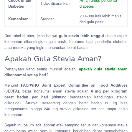
Cocok untuk
Aman untuk penderita
Tidak disarankan
Diabetes
diabetes
200–300 kali lebih manis
Kemanisan
Standar
dari gula pasir
Dari tabel di atas, jelas bahwa
gula stevia lebih unggul
dalam aspek
kesehatan dibandingkan gula pasir, terutama bagi penderita diabetes
atau mereka yang ingin menurunkan berat badan.
Apakah Gula Stevia Aman?
Pertanyaan yang sering muncul adalah:
apakah gula stevia aman
dikonsumsi setiap hari?
Menurut
FAO/WHO Joint Expert Committee on Food Additives
(JECFA)
, batas konsumsi aman stevia adalah
4 mg per kilogram
berat badan per hari
(dihitung berdasarkan kandungan steviol
glikosida). Artinya, seseorang dengan berat badan 60 kg bisa
mengonsumsi hingga 240 mg steviol glikosida per hari tanpa risiko
kesehatan.
Sejauh ini, belum ada laporan efek samping serius dari konsumsi stevia
dalam batas wajar. Namun, konsumsi berlebihan dapat menyebabkan