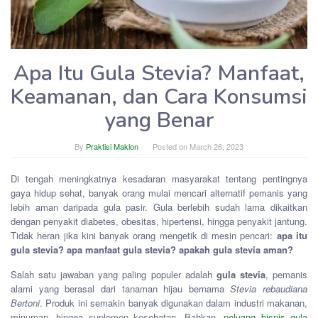
Apa Itu Gula Stevia? Manfaat,
Keamanan, dan Cara Konsumsi
yang Benar
By
Praktisi Maklon
Posted on
March 26, 2023
Di tengah meningkatnya kesadaran masyarakat tentang pentingnya
gaya hidup sehat, banyak orang mulai mencari alternatif pemanis yang
lebih aman daripada gula pasir. Gula berlebih sudah lama dikaitkan
dengan penyakit diabetes, obesitas, hipertensi, hingga penyakit jantung.
Tidak heran jika kini banyak orang mengetik di mesin pencari:
apa itu
gula stevia? apa manfaat gula stevia? apakah gula stevia aman?
Salah satu jawaban yang paling populer adalah
gula stevia
, pemanis
alami yang berasal dari tanaman hijau bernama
Stevia rebaudiana
Bertoni
. Produk ini semakin banyak digunakan dalam industri makanan,
minuman, hingga suplemen kesehatan. Bahkan,
peluang bisnis gula