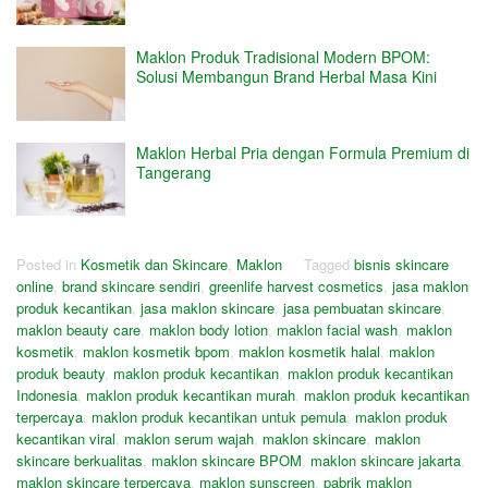
Maklon Produk Tradisional Modern BPOM:
Solusi Membangun Brand Herbal Masa Kini
Maklon Herbal Pria dengan Formula Premium di
Tangerang
Posted in
Kosmetik dan Skincare
,
Maklon
Tagged
bisnis skincare
online
,
brand skincare sendiri
,
greenlife harvest cosmetics
,
jasa maklon
produk kecantikan
,
jasa maklon skincare
,
jasa pembuatan skincare
,
maklon beauty care
,
maklon body lotion
,
maklon facial wash
,
maklon
kosmetik
,
maklon kosmetik bpom
,
maklon kosmetik halal
,
maklon
produk beauty
,
maklon produk kecantikan
,
maklon produk kecantikan
Indonesia
,
maklon produk kecantikan murah
,
maklon produk kecantikan
terpercaya
,
maklon produk kecantikan untuk pemula
,
maklon produk
kecantikan viral
,
maklon serum wajah
,
maklon skincare
,
maklon
skincare berkualitas
,
maklon skincare BPOM
,
maklon skincare jakarta
,
maklon skincare terpercaya
,
maklon sunscreen
,
pabrik maklon