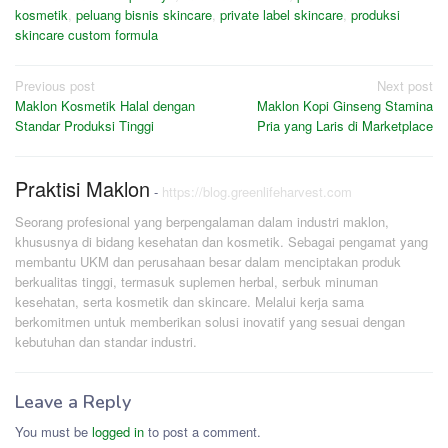
kosmetik
,
peluang bisnis skincare
,
private label skincare
,
produksi
skincare custom formula
Post
Previous post
Next post
Maklon Kosmetik Halal dengan
Maklon Kopi Ginseng Stamina
navigation
Standar Produksi Tinggi
Pria yang Laris di Marketplace
Praktisi Maklon
-
https://blog.greenlifeharvest.com
Seorang profesional yang berpengalaman dalam industri maklon,
khususnya di bidang kesehatan dan kosmetik. Sebagai pengamat yang
membantu UKM dan perusahaan besar dalam menciptakan produk
berkualitas tinggi, termasuk suplemen herbal, serbuk minuman
kesehatan, serta kosmetik dan skincare. Melalui kerja sama
berkomitmen untuk memberikan solusi inovatif yang sesuai dengan
kebutuhan dan standar industri.
Leave a Reply
You must be
logged in
to post a comment.