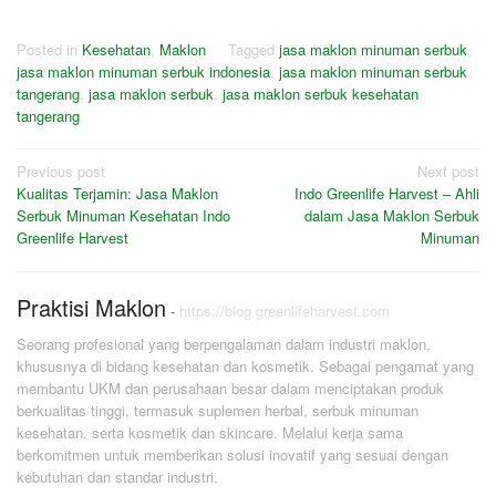
Posted in
Kesehatan
,
Maklon
Tagged
jasa maklon minuman serbuk
,
jasa maklon minuman serbuk indonesia
,
jasa maklon minuman serbuk
tangerang
,
jasa maklon serbuk
,
jasa maklon serbuk kesehatan
tangerang
Post
Previous post
Next post
Kualitas Terjamin: Jasa Maklon
Indo Greenlife Harvest – Ahli
navigation
Serbuk Minuman Kesehatan Indo
dalam Jasa Maklon Serbuk
Greenlife Harvest
Minuman
Praktisi Maklon
-
https://blog.greenlifeharvest.com
Seorang profesional yang berpengalaman dalam industri maklon,
khususnya di bidang kesehatan dan kosmetik. Sebagai pengamat yang
membantu UKM dan perusahaan besar dalam menciptakan produk
berkualitas tinggi, termasuk suplemen herbal, serbuk minuman
kesehatan, serta kosmetik dan skincare. Melalui kerja sama
berkomitmen untuk memberikan solusi inovatif yang sesuai dengan
kebutuhan dan standar industri.