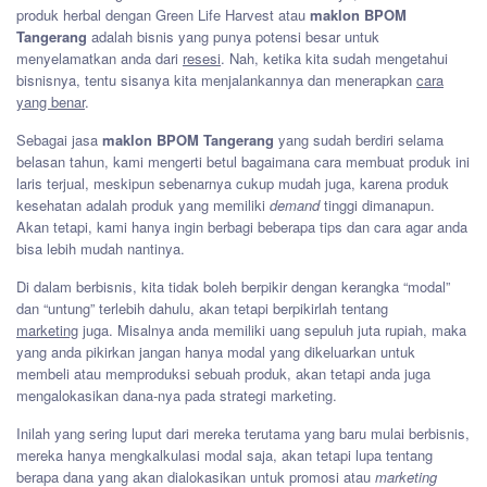
produk herbal dengan Green Life Harvest atau
maklon BPOM
Tangerang
adalah bisnis yang punya potensi besar untuk
menyelamatkan anda dari
resesi
. Nah, ketika kita sudah mengetahui
bisnisnya, tentu sisanya kita menjalankannya dan menerapkan
cara
yang benar
.
Sebagai jasa
maklon BPOM Tangerang
yang sudah berdiri selama
belasan tahun, kami mengerti betul bagaimana cara membuat produk ini
laris terjual, meskipun sebenarnya cukup mudah juga, karena produk
kesehatan adalah produk yang memiliki
demand
tinggi dimanapun.
Akan tetapi, kami hanya ingin berbagi beberapa tips dan cara agar anda
bisa lebih mudah nantinya.
Di dalam berbisnis, kita tidak boleh berpikir dengan kerangka “modal”
dan “untung” terlebih dahulu, akan tetapi berpikirlah tentang
marketing
juga. Misalnya anda memiliki uang sepuluh juta rupiah, maka
yang anda pikirkan jangan hanya modal yang dikeluarkan untuk
membeli atau memproduksi sebuah produk, akan tetapi anda juga
mengalokasikan dana-nya pada strategi marketing.
Inilah yang sering luput dari mereka terutama yang baru mulai berbisnis,
mereka hanya mengkalkulasi modal saja, akan tetapi lupa tentang
berapa dana yang akan dialokasikan untuk promosi atau
marketing