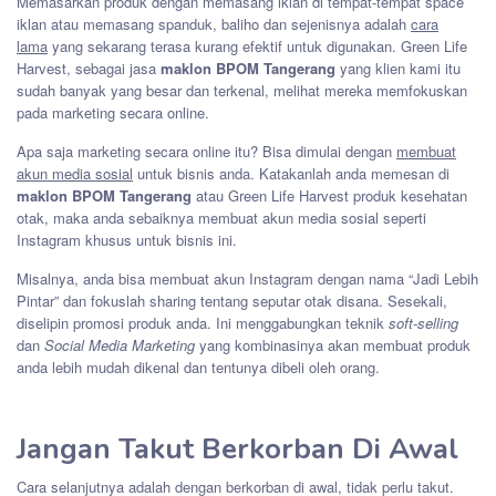
Memasarkan produk dengan memasang iklan di tempat-tempat space
iklan atau memasang spanduk, baliho dan sejenisnya adalah
cara
lama
yang sekarang terasa kurang efektif untuk digunakan. Green Life
Harvest, sebagai jasa
maklon BPOM Tangerang
yang klien kami itu
sudah banyak yang besar dan terkenal, melihat mereka memfokuskan
pada marketing secara online.
Apa saja marketing secara online itu? Bisa dimulai dengan
membuat
akun media sosial
untuk bisnis anda. Katakanlah anda memesan di
maklon BPOM Tangerang
atau Green Life Harvest produk kesehatan
otak, maka anda sebaiknya membuat akun media sosial seperti
Instagram khusus untuk bisnis ini.
Misalnya, anda bisa membuat akun Instagram dengan nama “Jadi Lebih
Pintar” dan fokuslah sharing tentang seputar otak disana. Sesekali,
diselipin promosi produk anda. Ini menggabungkan teknik
soft-selling
dan
Social Media Marketing
yang kombinasinya akan membuat produk
anda lebih mudah dikenal dan tentunya dibeli oleh orang.
Jangan Takut Berkorban Di Awal
Cara selanjutnya adalah dengan berkorban di awal, tidak perlu takut.