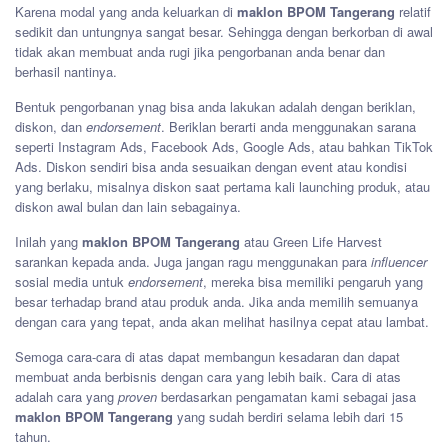
Karena modal yang anda keluarkan di
maklon BPOM Tangerang
relatif
sedikit dan untungnya sangat besar. Sehingga dengan berkorban di awal
tidak akan membuat anda rugi jika pengorbanan anda benar dan
berhasil nantinya.
Bentuk pengorbanan ynag bisa anda lakukan adalah dengan beriklan,
diskon, dan
endorsement
. Beriklan berarti anda menggunakan sarana
seperti Instagram Ads, Facebook Ads, Google Ads, atau bahkan TikTok
Ads. Diskon sendiri bisa anda sesuaikan dengan event atau kondisi
yang berlaku, misalnya diskon saat pertama kali launching produk, atau
diskon awal bulan dan lain sebagainya.
Inilah yang
maklon BPOM Tangerang
atau Green Life Harvest
sarankan kepada anda. Juga jangan ragu menggunakan para
influencer
sosial media untuk
endorsement
, mereka bisa memiliki pengaruh yang
besar terhadap brand atau produk anda. Jika anda memilih semuanya
dengan cara yang tepat, anda akan melihat hasilnya cepat atau lambat.
Semoga cara-cara di atas dapat membangun kesadaran dan dapat
membuat anda berbisnis dengan cara yang lebih baik. Cara di atas
adalah cara yang
proven
berdasarkan pengamatan kami sebagai jasa
maklon BPOM Tangerang
yang sudah berdiri selama lebih dari 15
tahun.