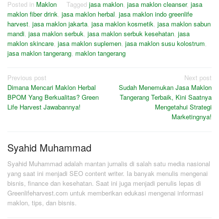
Posted in
Maklon
Tagged
jasa maklon
,
jasa maklon cleanser
,
jasa
maklon fiber drink
,
jasa maklon herbal
,
jasa maklon indo greenlife
harvest
,
jasa maklon jakarta
,
jasa maklon kosmetik
,
jasa maklon sabun
mandi
,
jasa maklon serbuk
,
jasa maklon serbuk kesehatan
,
jasa
maklon skincare
,
jasa maklon suplemen
,
jasa maklon susu kolostrum
,
jasa maklon tangerang
,
maklon tangerang
Post
Previous post
Next post
Dimana Mencari Maklon Herbal
Sudah Menemukan Jasa Maklon
navigation
BPOM Yang Berkualitas? Green
Tangerang Terbaik, Kini Saatnya
Life Harvest Jawabannya!
Mengetahui Strategi
Marketingnya!
Syahid Muhammad
Syahid Muhammad adalah mantan jurnalis di salah satu media nasional
yang saat ini menjadi SEO content writer. Ia banyak menulis mengenai
bisnis, finance dan kesehatan. Saat ini juga menjadi penulis lepas di
Greenlifeharvest.com untuk memberikan edukasi mengenai informasi
maklon, tips, dan bisnis.