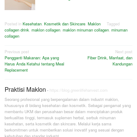
Posted in
Kesehatan
,
Kosmetik dan Skincare
,
Maklon
Tagged
collagen drink
,
maklon collagen
,
maklon minuman collagen
,
minuman
collagen
Post
Previous post
Next post
Pengganti Makanan: Apa yang
Fiber Drink, Manfaat, dan
navigation
Harus Anda Ketahui tentang Meal
Kandungan
Replacement
Praktisi Maklon
-
https://blog.greenlifeharvest.com
Seorang profesional yang berpengalaman dalam industri maklon,
khususnya di bidang kesehatan dan kosmetik. Sebagai pengamat yang
membantu UKM dan perusahaan besar dalam menciptakan produk
berkualitas tinggi, termasuk suplemen herbal, serbuk minuman
kesehatan, serta kosmetik dan skincare. Melalui kerja sama
berkomitmen untuk memberikan solusi inovatif yang sesuai dengan
kebutuhan dan standar industri.