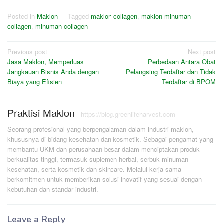
Posted in
Maklon
Tagged
maklon collagen
,
maklon minuman
collagen
,
minuman collagen
Post
Previous post
Next post
Jasa Maklon, Memperluas
Perbedaan Antara Obat
navigation
Jangkauan Bisnis Anda dengan
Pelangsing Terdaftar dan Tidak
Biaya yang Efisien
Terdaftar di BPOM
Praktisi Maklon
-
https://blog.greenlifeharvest.com
Seorang profesional yang berpengalaman dalam industri maklon,
khususnya di bidang kesehatan dan kosmetik. Sebagai pengamat yang
membantu UKM dan perusahaan besar dalam menciptakan produk
berkualitas tinggi, termasuk suplemen herbal, serbuk minuman
kesehatan, serta kosmetik dan skincare. Melalui kerja sama
berkomitmen untuk memberikan solusi inovatif yang sesuai dengan
kebutuhan dan standar industri.
Leave a Reply