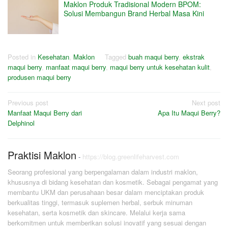
Maklon Produk Tradisional Modern BPOM:
Solusi Membangun Brand Herbal Masa Kini
Posted in
Kesehatan
,
Maklon
Tagged
buah maqui berry
,
ekstrak
maqui berry
,
manfaat maqui berry
,
maqui berry untuk kesehatan kulit
,
produsen maqui berry
Post
Previous post
Next post
Manfaat Maqui Berry dari
Apa Itu Maqui Berry?
navigation
Delphinol
Praktisi Maklon
-
https://blog.greenlifeharvest.com
Seorang profesional yang berpengalaman dalam industri maklon,
khususnya di bidang kesehatan dan kosmetik. Sebagai pengamat yang
membantu UKM dan perusahaan besar dalam menciptakan produk
berkualitas tinggi, termasuk suplemen herbal, serbuk minuman
kesehatan, serta kosmetik dan skincare. Melalui kerja sama
berkomitmen untuk memberikan solusi inovatif yang sesuai dengan