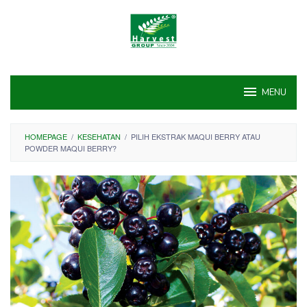
Skip
to
content
MENU
HOMEPAGE
/
KESEHATAN
/
PILIH EKSTRAK MAQUI BERRY ATAU
POWDER MAQUI BERRY?