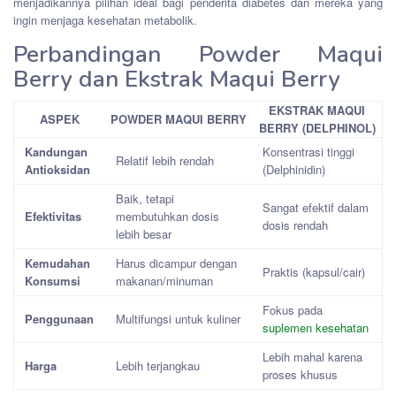
menjadikannya pilihan ideal bagi penderita diabetes dan mereka yang
ingin menjaga kesehatan metabolik.
Perbandingan Powder Maqui
Berry dan Ekstrak Maqui Berry
EKSTRAK MAQUI
ASPEK
POWDER MAQUI BERRY
BERRY (DELPHINOL)
Kandungan
Konsentrasi tinggi
Relatif lebih rendah
Antioksidan
(Delphinidin)
Baik, tetapi
Sangat efektif dalam
Efektivitas
membutuhkan dosis
dosis rendah
lebih besar
Kemudahan
Harus dicampur dengan
Praktis (kapsul/cair)
Konsumsi
makanan/minuman
Fokus pada
Penggunaan
Multifungsi untuk kuliner
suplemen kesehatan
Lebih mahal karena
Harga
Lebih terjangkau
proses khusus