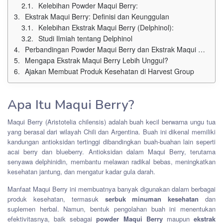
Kelebihan Powder Maqui Berry:
Ekstrak Maqui Berry: Definisi dan Keunggulan
Kelebihan Ekstrak Maqui Berry (Delphinol):
Studi Ilmiah tentang Delphinol
Perbandingan Powder Maqui Berry dan Ekstrak Maqui Berry
Mengapa Ekstrak Maqui Berry Lebih Unggul?
Ajakan Membuat Produk Kesehatan di Harvest Group
Apa Itu Maqui Berry?
Maqui Berry (Aristotelia chilensis) adalah buah kecil berwarna ungu tua
yang berasal dari wilayah Chili dan Argentina. Buah ini dikenal memiliki
kandungan antioksidan tertinggi dibandingkan buah-buahan lain seperti
acai berry dan blueberry. Antioksidan dalam Maqui Berry, terutama
senyawa delphinidin, membantu melawan radikal bebas, meningkatkan
kesehatan jantung, dan mengatur kadar gula darah.
Manfaat Maqui Berry ini membuatnya banyak digunakan dalam berbagai
produk kesehatan, termasuk
serbuk minuman kesehatan
dan
suplemen herbal. Namun, bentuk pengolahan buah ini menentukan
efektivitasnya, baik sebagai
powder Maqui Berry
maupun
ekstrak