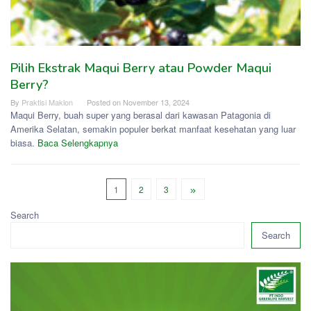
Pilih Ekstrak Maqui Berry atau Powder Maqui
Berry?
By
Praktisi Maklon
Posted on
November 13, 2024
Maqui Berry, buah super yang berasal dari kawasan Patagonia di
Amerika Selatan, semakin populer berkat manfaat kesehatan yang luar
biasa.
Baca Selengkapnya
1
2
3
Search
Search