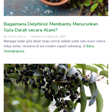
Bagaimana Delphinol Membantu Menurunkan
Gula Darah secara Alami?
By
Praktisi Maklon
Posted on
October 23, 2025
Menjaga kadar gula darah tetap normal adalah salah satu kunci utama
hidup sehat, terutama di era modern seperti sekarang, di
Baca
Selengkapnya