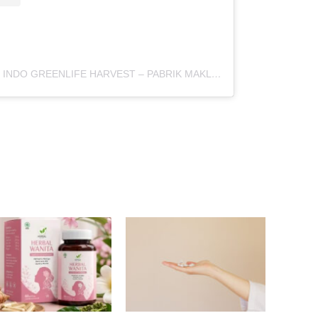
Sebuah kiriman dibagikan oleh INDO GREENLIFE HARVEST – PABRIK MAKLON (@indogreenlifeharvest)