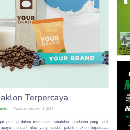
Maklon Terpercaya
Maklon
Posted on
January 13, 2024
ngat penting dalam memenuhi kebutuhan produsen yang tidak
am upaya mencari mitra yang handal, pabrik maklon terpercaya