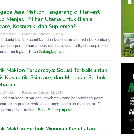
gapa Jasa Maklon Tangerang di Harvest
p Menjadi Pilihan Utama untuk Bisnis
care, Kosmetik, dan Suplemen?
tisi Maklon
Posted on
October 27, 2024
ini, dunia bisnis kecantikan dan kesehatan semakin berkembang
, dengan permintaan produk skincare, kosmetik, dan suplemen
terus meningkat.
Baca Selengkapnya
ik Maklon Terpercaya: Solusi Terbaik untuk
is Kosmetik, Skincare, dan Minuman Serbuk
ehatan
tisi Maklon
Posted on
October 22, 2024
 industri kecantikan dan kesehatan yang berkembang pesat,
uhan akan produk berkualitas tinggi semakin meningkat. Di
h peran pabrik maklon
Baca Selengkapnya
rik Maklon Serbuk Minuman Kesehatan