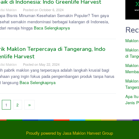
aik di Indonesia: Indo Greenlife Harvest
tisi Maklon
Posted on
October 6, 2024
pa Bisnis Minuman Kesehatan Semakin Populer? Tren gaya
 sehat semakin mendominasi berbagai kalangan di Indonesia,
Rec
 dari remaja hingga
Baca Selengkapnya
Maklon
ik Maklon Terpercaya di Tangerang, Indo
Maklon
nlife Harvest
di Tang
tisi Maklon
Posted on
May 22, 2024
Maklon
h pabrik maklon yang terpercaya adalah langkah krusial bagi
Memban
ahaan yang ingin fokus pada pengembangan produk tanpa harus
Maklon
at langsung
Baca Selengkapnya
Tanger
Apa Itu
Jenis 
1
2
Proudly powered by Jasa Maklon Harvest Group