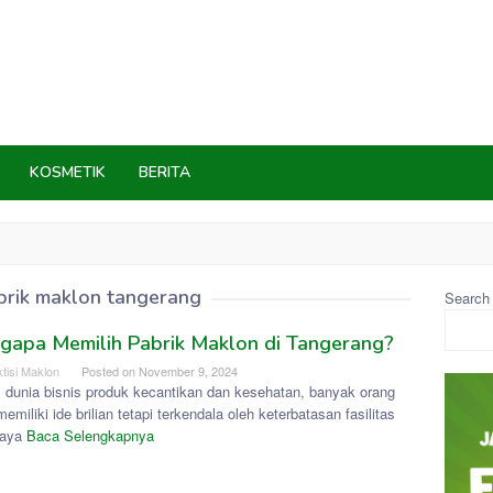
KOSMETIK
BERITA
G
brik maklon tangerang
Search
gapa Memilih Pabrik Maklon di Tangerang?
tisi Maklon
Posted on
November 9, 2024
 dunia bisnis produk kecantikan dan kesehatan, banyak orang
emiliki ide brilian tetapi terkendala oleh keterbatasan fasilitas
iaya
Baca Selengkapnya