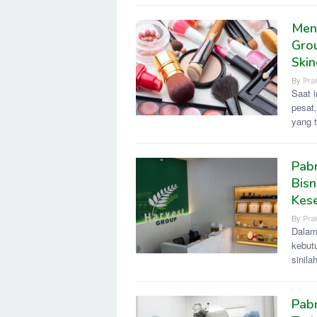
Men
Grou
Skin
By
Prak
Saat 
pesat
yang 
Pabr
Bisn
Kes
By
Prak
Dalam
kebut
sinila
Pab