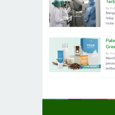
Terb
By
Prak
Menga
hidup
mulai
Pabr
Gree
By
Prak
Memili
perus
terlib