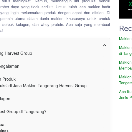
 terus meningkat. Namun, membangun lini produksi sendiri
ber daya yang tidak sedikit. Untuk itulah jasa maklon hadir
 yang ingin meluncurkan produk dengan cepat dan efisien. Di
 pemain utama dalam dunia maklon, khususnya untuk produk
r, serbuk kolagen, dan whey protein. Apa saja yang membuat
Rec
s!
Maklon
Maklon
ng Harvest Group
di Tang
Maklon
pengalaman
Memban
Maklon
an Produk
Tanger
uksi di Jasa Maklon Tangerang Harvest Group
Apa Itu
Jenis 
lagen
est Group di Tangerang?
pat
litas