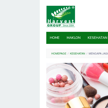
Skip
to
content
HOME
MAKLON
KESEHATAN
HOMEPAGE
/
KESEHATAN
/
MENGAPA JASA