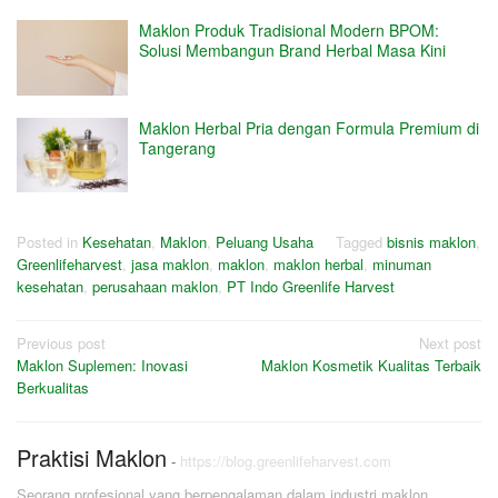
Maklon Produk Tradisional Modern BPOM:
Solusi Membangun Brand Herbal Masa Kini
Maklon Herbal Pria dengan Formula Premium di
Tangerang
Posted in
Kesehatan
,
Maklon
,
Peluang Usaha
Tagged
bisnis maklon
,
Greenlifeharvest
,
jasa maklon
,
maklon
,
maklon herbal
,
minuman
kesehatan
,
perusahaan maklon
,
PT Indo Greenlife Harvest
Post
Previous post
Next post
Maklon Suplemen: Inovasi
Maklon Kosmetik Kualitas Terbaik
navigation
Berkualitas
Praktisi Maklon
-
https://blog.greenlifeharvest.com
Seorang profesional yang berpengalaman dalam industri maklon,