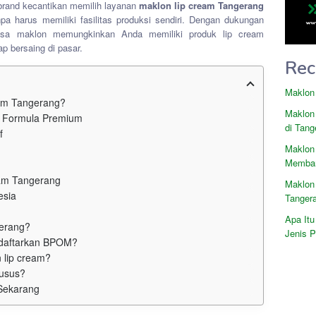
 brand kecantikan memilih layanan
maklon lip cream Tangerang
pa harus memiliki fasilitas produksi sendiri. Dengan dukungan
 jasa maklon memungkinkan Anda memiliki produk lip cream
p bersaing di pasar.
Rec
Maklon
am Tangerang?
Maklon
f Formula Premium
di Tang
f
Maklon
Memban
eam Tangerang
Maklon
esia
Tanger
Apa Itu
gerang?
Jenis 
idaftarkan BPOM?
 lip cream?
husus?
Sekarang