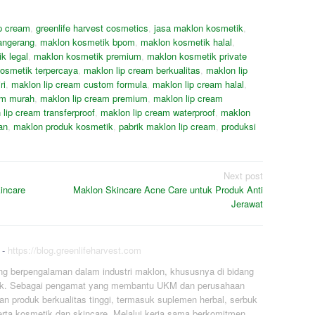
ip cream
,
greenlife harvest cosmetics
,
jasa maklon kosmetik
,
angerang
,
maklon kosmetik bpom
,
maklon kosmetik halal
,
k legal
,
maklon kosmetik premium
,
maklon kosmetik private
osmetik terpercaya
,
maklon lip cream berkualitas
,
maklon lip
ri
,
maklon lip cream custom formula
,
maklon lip cream halal
,
am murah
,
maklon lip cream premium
,
maklon lip cream
 lip cream transferproof
,
maklon lip cream waterproof
,
maklon
an
,
maklon produk kosmetik
,
pabrik maklon lip cream
,
produksi
Next post
incare
Maklon Skincare Acne Care untuk Produk Anti
Jerawat
-
https://blog.greenlifeharvest.com
ng berpengalaman dalam industri maklon, khususnya di bidang
ik. Sebagai pengamat yang membantu UKM dan perusahaan
n produk berkualitas tinggi, termasuk suplemen herbal, serbuk
rta kosmetik dan skincare. Melalui kerja sama berkomitmen