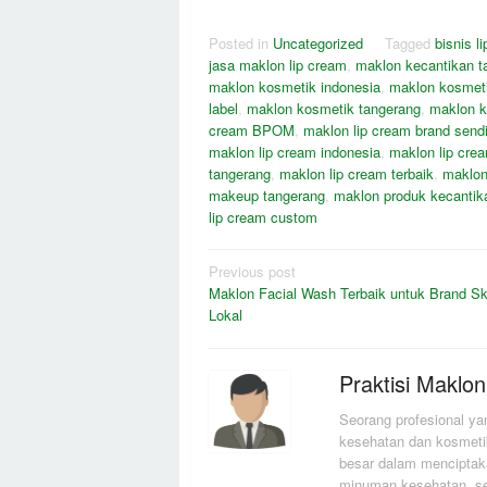
Posted in
Uncategorized
Tagged
bisnis l
jasa maklon lip cream
,
maklon kecantikan t
maklon kosmetik indonesia
,
maklon kosmeti
label
,
maklon kosmetik tangerang
,
maklon k
cream BPOM
,
maklon lip cream brand sendi
maklon lip cream indonesia
,
maklon lip cre
tangerang
,
maklon lip cream terbaik
,
maklon
makeup tangerang
,
maklon produk kecantik
lip cream custom
Post
Previous post
Maklon Facial Wash Terbaik untuk Brand Sk
navigation
Lokal
Praktisi Maklon
Seorang profesional ya
kesehatan dan kosmet
besar dalam menciptaka
minuman kesehatan, se