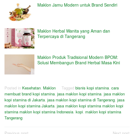
Maklon Jamu Modern untuk Brand Sendiri
Maklon Herbal Wanita yang Aman dan
Terpercaya di Tangerang
Maklon Produk Tradisional Modern BPOM:
Solusi Membangun Brand Herbal Masa Kini
Posted in
Kesehatan
,
Maklon
Tagged
bisnis kopi stamina
,
cara
membuat brand kopi stamina
,
jasa maklon kopi stamina
,
jasa maklon
kopi stamina di Jakarta
,
jasa maklon kopi stamina di Tangerang
,
jasa
maklon kopi stamina Jakarta
,
jasa maklon kopi stamina maklon kopi
stamina maklon kopi stamina Indonesia
,
kopi
,
maklon kopi stamina
Tangerang
Previous post
Next post