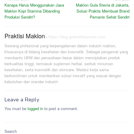
Post
Kenapa Harus Menggunakan Jasa
Maklon Gula Stevia di Jakarta,
navigation
Maklon Kopi Stamina Dibanding
Solusi Praktis Membuat Brand
Produksi Sendiri?
Pemanis Sehat Sendiri
Praktisi Maklon
-
https://blog.greenlifeharvest.com
Seorang profesional yang berpengalaman dalam industri maklon,
khususnya di bidang kesehatan dan kosmetik. Sebagai pengamat yang
membantu UKM dan perusahaan besar dalam menciptakan produk
berkualitas tinggi, termasuk suplemen herbal, serbuk minuman
kesehatan, serta kosmetik dan skincare. Melalui kerja sama
berkomitmen untuk memberikan solusi inovatif yang sesuai dengan
kebutuhan dan standar industri.
Leave a Reply
You must be
logged in
to post a comment.
Search