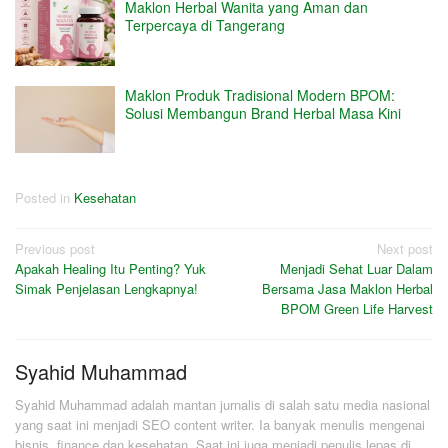
Maklon Herbal Wanita yang Aman dan
Terpercaya di Tangerang
Maklon Produk Tradisional Modern BPOM:
Solusi Membangun Brand Herbal Masa Kini
Posted in
Kesehatan
Post
Previous post
Next post
Apakah Healing Itu Penting? Yuk
Menjadi Sehat Luar Dalam
navigation
Simak Penjelasan Lengkapnya!
Bersama Jasa Maklon Herbal
BPOM Green Life Harvest
Syahid Muhammad
Syahid Muhammad adalah mantan jurnalis di salah satu media nasional
yang saat ini menjadi SEO content writer. Ia banyak menulis mengenai
bisnis, finance dan kesehatan. Saat ini juga menjadi penulis lepas di