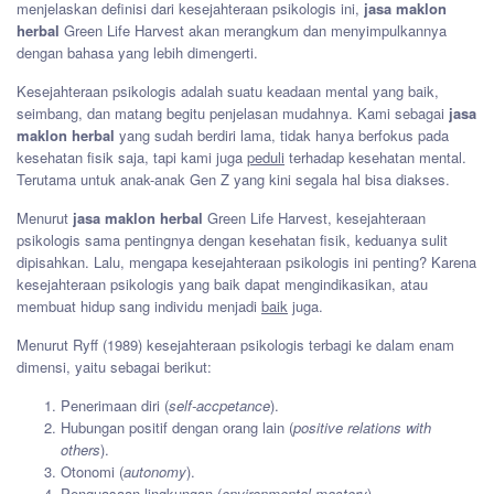
menjelaskan definisi dari kesejahteraan psikologis ini,
jasa maklon
herbal
Green Life Harvest akan merangkum dan menyimpulkannya
dengan bahasa yang lebih dimengerti.
Kesejahteraan psikologis adalah suatu keadaan mental yang baik,
seimbang, dan matang begitu penjelasan mudahnya. Kami sebagai
jasa
maklon herbal
yang sudah berdiri lama, tidak hanya berfokus pada
kesehatan fisik saja, tapi kami juga
peduli
terhadap kesehatan mental.
Terutama untuk anak-anak Gen Z yang kini segala hal bisa diakses.
Menurut
jasa maklon herbal
Green Life Harvest, kesejahteraan
psikologis sama pentingnya dengan kesehatan fisik, keduanya sulit
dipisahkan. Lalu, mengapa kesejahteraan psikologis ini penting? Karena
kesejahteraan psikologis yang baik dapat mengindikasikan, atau
membuat hidup sang individu menjadi
baik
juga.
Menurut Ryff (1989) kesejahteraan psikologis terbagi ke dalam enam
dimensi, yaitu sebagai berikut:
Penerimaan diri (
self-accpetance
).
Hubungan positif dengan orang lain (
positive relations with
others
).
Otonomi (
autonomy
).
Penguasaan lingkungan (
environmental mastery
).