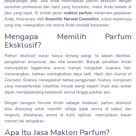
perpanjangan jiwa. Jika Anda memimpikan parfum eksklusif dengan
sentuhan profesional dan hasil yang konsisten, maka Anda berada di
jalur yang tepat. Di sinilah peran
maklon parfum
menemani perjalanan
Anda, khususnya oleh
Greenlife Harvest Cosmetics
, solusi terpercaya
yang siap mewujudkan visi aroma Anda menjadi kenyataan.
Mengapa Memilih Parfum
Eksklusif?
Parfum eksklusif bukan hanya tentang wangi. Ia adalah identitas,
pengalaman emosional, dan nilai tersendiri. Banyak penelitian ilmiah
menunjukkan bagaimana aroma mampu mengubah suasana hati,
menenangkan, bahkan meningkatkan daya tarik. Hasil dari
Journal of
Cosmetic Science
menegaskan bahwa penggunaan fixative, komponen
yang memperlambat volatilitas minyak wangi seperti musk atau amber
dapat memperpanjang ketahanan aroma hingga puluhan jam.
Dengan beragam formula ilmiah sebagai landasan, parfum eksklusif
bisa dirancang untuk memiliki sillage (jejak aroma di udara) dan
longevity (ketahanan aroma di kulit) optimal, menciptakan kesan
memori tak terlupakan.
Apa Itu Jasa Maklon Parfum?