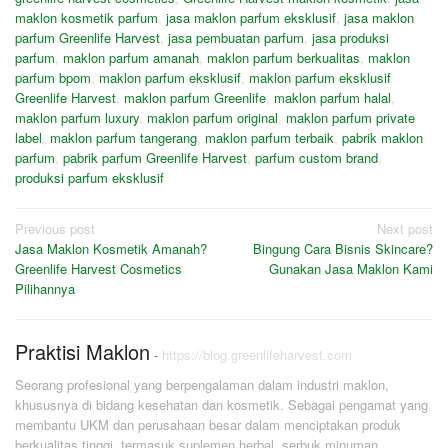
maklon kosmetik parfum
,
jasa maklon parfum eksklusif
,
jasa maklon
parfum Greenlife Harvest
,
jasa pembuatan parfum
,
jasa produksi
parfum
,
maklon parfum amanah
,
maklon parfum berkualitas
,
maklon
parfum bpom
,
maklon parfum eksklusif
,
maklon parfum eksklusif
Greenlife Harvest
,
maklon parfum Greenlife
,
maklon parfum halal
,
maklon parfum luxury
,
maklon parfum original
,
maklon parfum private
label
,
maklon parfum tangerang
,
maklon parfum terbaik
,
pabrik maklon
parfum
,
pabrik parfum Greenlife Harvest
,
parfum custom brand
,
produksi parfum eksklusif
Post
Previous post
Next post
Jasa Maklon Kosmetik Amanah?
Bingung Cara Bisnis Skincare?
navigation
Greenlife Harvest Cosmetics
Gunakan Jasa Maklon Kami
Pilihannya
Praktisi Maklon
-
https://blog.greenlifeharvest.com
Seorang profesional yang berpengalaman dalam industri maklon,
khususnya di bidang kesehatan dan kosmetik. Sebagai pengamat yang
membantu UKM dan perusahaan besar dalam menciptakan produk
berkualitas tinggi, termasuk suplemen herbal, serbuk minuman