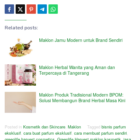
Related posts:
Maklon Jamu Modern untuk Brand Sendiri
Maklon Herbal Wanita yang Aman dan
Terpercaya di Tangerang
Maklon Produk Tradisional Modern BPOM:
Solusi Membangun Brand Herbal Masa Kini
Posted in
Kosmetik dan Skincare
,
Maklon
Tagged
bisnis parfum
eksklusif
,
cara buat parfum eksklusif
,
cara membuat parfum sendiri
,
greenlife harvest cosmetics
,
Greenlife Harvest maklon kosmetik
,
jasa