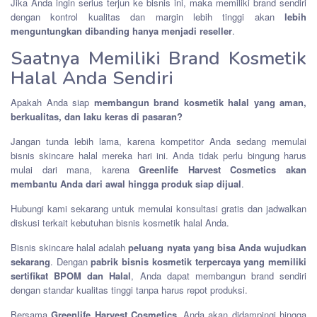
Jika Anda ingin serius terjun ke bisnis ini, maka memiliki brand sendiri
dengan kontrol kualitas dan margin lebih tinggi akan
lebih
menguntungkan dibanding hanya menjadi reseller
.
Saatnya Memiliki Brand Kosmetik
Halal Anda Sendiri
Apakah Anda siap
membangun brand kosmetik halal yang aman,
berkualitas, dan laku keras di pasaran?
Jangan tunda lebih lama, karena kompetitor Anda sedang memulai
bisnis skincare halal mereka hari ini. Anda tidak perlu bingung harus
mulai dari mana, karena
Greenlife Harvest Cosmetics akan
membantu Anda dari awal hingga produk siap dijual
.
Hubungi kami sekarang untuk memulai konsultasi gratis dan jadwalkan
diskusi terkait kebutuhan bisnis kosmetik halal Anda.
Bisnis skincare halal adalah
peluang nyata yang bisa Anda wujudkan
sekarang
. Dengan
pabrik bisnis kosmetik terpercaya yang memiliki
sertifikat BPOM dan Halal
, Anda dapat membangun brand sendiri
dengan standar kualitas tinggi tanpa harus repot produksi.
Bersama
Greenlife Harvest Cosmetics
, Anda akan didampingi hingga