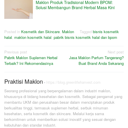
Maklon Produk Tradisional Modern BPOM:
Solusi Membangun Brand Herbal Masa Kini
Posted in
Kosmetik dan Skincare
,
Maklon
Tagged
bisnis kosmetik
halal
,
maklon kosmetik halal
,
pabrik bisnis kosmetik halal dan bpom
Post
Previous post
Next post
Pabrik Maklon Suplemen Herbal
Jasa Maklon Parfum Tangerang?
navigation
Terbaik? Ini Rekomendasinya
Buat Brand Anda Sekarang
Praktisi Maklon
-
https://blog.greenlifeharvest.com
Seorang profesional yang berpengalaman dalam industri maklon,
khususnya di bidang kesehatan dan kosmetik. Sebagai pengamat yang
membantu UKM dan perusahaan besar dalam menciptakan produk
berkualitas tinggi, termasuk suplemen herbal, serbuk minuman
kesehatan, serta kosmetik dan skincare. Melalui kerja sama
berkomitmen untuk memberikan solusi inovatif yang sesuai dengan
kebutuhan dan standar industri.