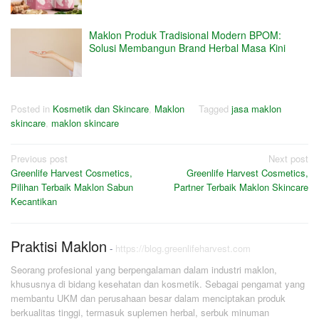
Maklon Produk Tradisional Modern BPOM:
Solusi Membangun Brand Herbal Masa Kini
Posted in
Kosmetik dan Skincare
,
Maklon
Tagged
jasa maklon
skincare
,
maklon skincare
Post
Previous post
Next post
Greenlife Harvest Cosmetics,
Greenlife Harvest Cosmetics,
navigation
Pilihan Terbaik Maklon Sabun
Partner Terbaik Maklon Skincare
Kecantikan
Praktisi Maklon
-
https://blog.greenlifeharvest.com
Seorang profesional yang berpengalaman dalam industri maklon,
khususnya di bidang kesehatan dan kosmetik. Sebagai pengamat yang
membantu UKM dan perusahaan besar dalam menciptakan produk
berkualitas tinggi, termasuk suplemen herbal, serbuk minuman