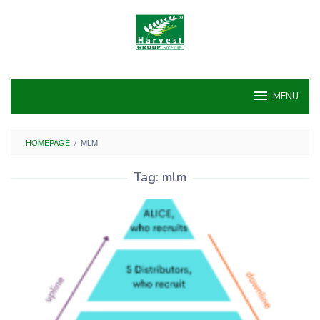
Skip
to
content
MENU
HOMEPAGE
/
MLM
Tag:
mlm