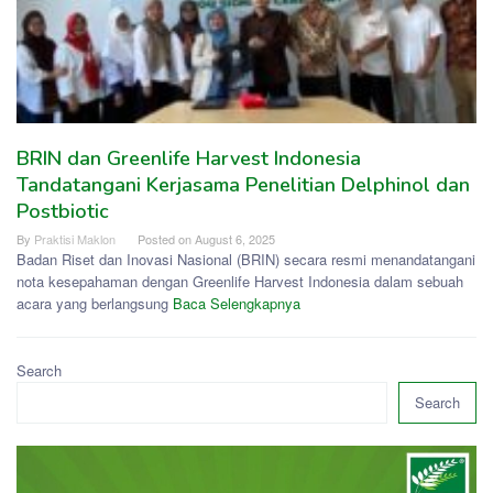
BRIN dan Greenlife Harvest Indonesia
Tandatangani Kerjasama Penelitian Delphinol dan
Postbiotic
By
Praktisi Maklon
Posted on
August 6, 2025
Badan Riset dan Inovasi Nasional (BRIN) secara resmi menandatangani
nota kesepahaman dengan Greenlife Harvest Indonesia dalam sebuah
acara yang berlangsung
Baca Selengkapnya
Search
Search