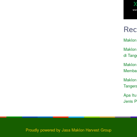
Rec
Maklon
Maklon
di Tang
Maklon
Memban
Maklon
Tanger
Apa Itu
Jenis 
Proudly powered by Jasa Maklon Harvest Group