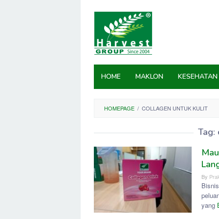
Skip
to
content
HOME
MAKLON
KESEHATAN
HOMEPAGE
/
COLLAGEN UNTUK KULIT
Tag:
Mau 
Lan
By
Prak
Bisnis
pelua
yang