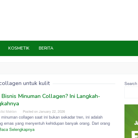
KOSMETIK
BERITA
collagen untuk kulit
Search
Bisnis Minuman Collagen? Ini Langkah-
gkahnya
tisi Maklon
Posted on
January 22, 2026
 minuman collagen saat ini bukan sekadar tren, ini adalah
ng emas yang menyentuh kehidupan banyak orang. Dari orang
Baca Selengkapnya