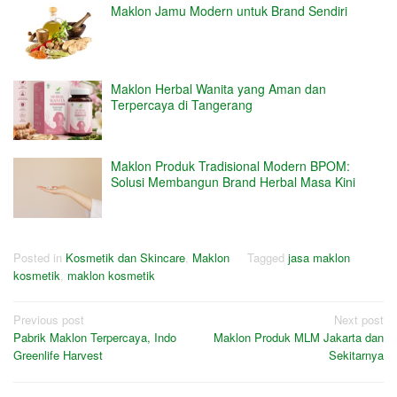
Maklon Jamu Modern untuk Brand Sendiri
Maklon Herbal Wanita yang Aman dan
Terpercaya di Tangerang
Maklon Produk Tradisional Modern BPOM:
Solusi Membangun Brand Herbal Masa Kini
Posted in
Kosmetik dan Skincare
,
Maklon
Tagged
jasa maklon
kosmetik
,
maklon kosmetik
Post
Previous post
Next post
Pabrik Maklon Terpercaya, Indo
Maklon Produk MLM Jakarta dan
navigation
Greenlife Harvest
Sekitarnya