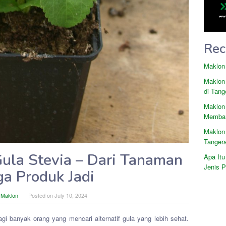
Rec
Maklon
Maklon
di Tang
Maklon
Memban
Maklon
Tanger
Gula Stevia – Dari Tanaman
Apa Itu
Jenis 
ga Produk Jadi
i Maklon
Posted on
July 10, 2024
agi banyak orang yang mencari alternatif gula yang lebih sehat.