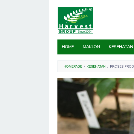
Skip
to
content
HOME
MAKLON
KESEHATAN
HOMEPAGE
/
KESEHATAN
/
PROSES PRODU