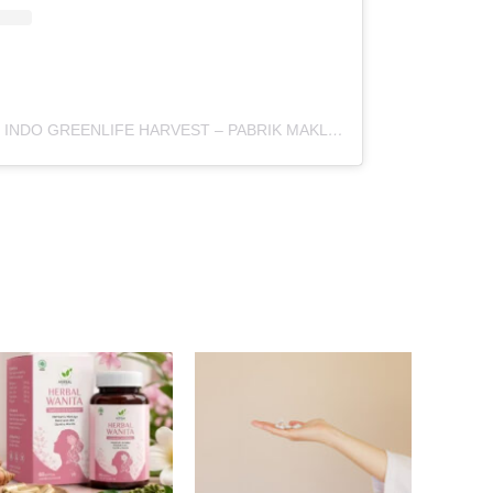
Sebuah kiriman dibagikan oleh INDO GREENLIFE HARVEST – PABRIK MAKLON (@indogreenlifeharvest)