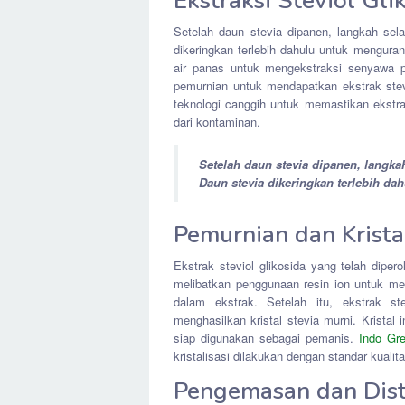
Ekstraksi Steviol Gli
Setelah daun stevia dipanen, langkah sela
dikeringkan terlebih dahulu untuk mengura
air panas untuk mengekstraksi senyawa pe
pemurnian untuk mendapatkan ekstrak stev
teknologi canggih untuk memastikan ekstrak
dari kontaminan.
Setelah daun stevia dipanen, langkah
Daun stevia dikeringkan terlebih da
Pemurnian dan Kristal
Ekstrak steviol glikosida yang telah diper
melibatkan penggunaan resin ion untuk m
dalam ekstrak. Setelah itu, ekstrak ste
menghasilkan kristal stevia murni. Kristal
siap digunakan sebagai pemanis.
Indo Gre
kristalisasi dilakukan dengan standar kualit
Pengemasan dan Dist