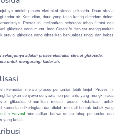
kosida
njutnya adalah proses ekstraksi steviol glikosida. Daun stevia
ngi kadar air. Kemudian, daun yang telah kering direndam dalam
manisnya. Proses ini melibatkan beberapa tahap filtrasi dan
iol glikosida yang murni. Indo Greenlife Harvest menggunakan
 steviol glikosida yang dihasilkan berkualitas tinggi dan bebas
 selanjutnya adalah proses ekstraksi steviol glikosida.
hulu untuk mengurangi kadar air.
isasi
oleh kemudian melalui proses pemurnian lebih lanjut. Proses ini
enghilangkan senyawa-senyawa non-pemanis yang mungkin ada
viol glikosida dimurnikan melalui proses kristalisasi untuk
 ini kemudian dikeringkan dan diolah menjadi bentuk bubuk yang
enlife Harvest
memastikan bahwa setiap tahap pemurnian dan
as yang ketat.
ribusi