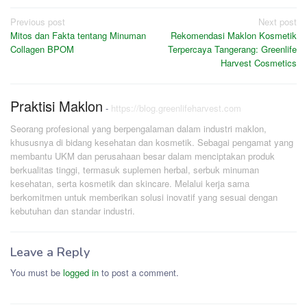
Post
Previous post
Next post
Mitos dan Fakta tentang Minuman
Rekomendasi Maklon Kosmetik
navigation
Collagen BPOM
Terpercaya Tangerang: Greenlife
Harvest Cosmetics
Praktisi Maklon
-
https://blog.greenlifeharvest.com
Seorang profesional yang berpengalaman dalam industri maklon,
khususnya di bidang kesehatan dan kosmetik. Sebagai pengamat yang
membantu UKM dan perusahaan besar dalam menciptakan produk
berkualitas tinggi, termasuk suplemen herbal, serbuk minuman
kesehatan, serta kosmetik dan skincare. Melalui kerja sama
berkomitmen untuk memberikan solusi inovatif yang sesuai dengan
kebutuhan dan standar industri.
Leave a Reply
You must be
logged in
to post a comment.