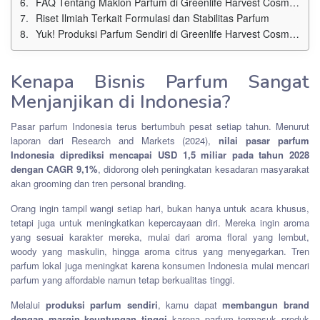
FAQ Tentang Maklon Parfum di Greenlife Harvest Cosmetics
Riset Ilmiah Terkait Formulasi dan Stabilitas Parfum
Yuk! Produksi Parfum Sendiri di Greenlife Harvest Cosmetics Sekarang
Kenapa Bisnis Parfum Sangat
Menjanjikan di Indonesia?
Pasar parfum Indonesia terus bertumbuh pesat setiap tahun. Menurut
laporan dari Research and Markets (2024),
nilai pasar parfum
Indonesia diprediksi mencapai USD 1,5 miliar pada tahun 2028
dengan CAGR 9,1%
, didorong oleh peningkatan kesadaran masyarakat
akan grooming dan tren personal branding.
Orang ingin tampil wangi setiap hari, bukan hanya untuk acara khusus,
tetapi juga untuk meningkatkan kepercayaan diri. Mereka ingin aroma
yang sesuai karakter mereka, mulai dari aroma floral yang lembut,
woody yang maskulin, hingga aroma citrus yang menyegarkan. Tren
parfum lokal juga meningkat karena konsumen Indonesia mulai mencari
parfum yang affordable namun tetap berkualitas tinggi.
Melalui
produksi parfum sendiri
, kamu dapat
membangun brand
dengan margin keuntungan tinggi
karena parfum termasuk produk