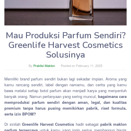
Mau Produksi Parfum Sendiri?
Greenlife Harvest Cosmetics
Solusinya
By
Praktisi Maklon
Posted on
February 11, 2025
Memiliki brand parfum sendiri bukan lagi sekadar impian. Aroma yang
kamu rancang sendiri, label dengan namamu, dan cerita yang kamu
bawa melalui setiap botol parfum akan menjadi karya yang menyentuh
banyak orang. Namun pertanyaan yang sering muncul,
bagaimana cara
memproduksi parfum sendiri dengan aman, legal, dan kualitas
premium tanpa harus pusing memikirkan pabrik, riset formula,
serta izin BPOM?
Di sinilah
Greenlife Harvest Cosmetics
hadir sebagai
pabrik maklon
parfum terpercaya
untuk kamu yang ingin serius membangun bisnis