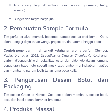
Aroma yang ingin dihasilkan (floral, woody, gourmand, fruity,
aquatic)
Budget dan target harga jual
2. Pembuatan Sample Formula
Tim perfumer akan meracik beberapa sample sesuai brief kamu. Kamu
akan menguji daya tahan wangi, projection, dan aroma hingga cocok.
Contoh penelitian ilmiah terkait ketahanan aroma parfum
(Sumber:
Pavia, D.L. et al, 2022,
Essentials of Organic Chemistry
): Ketahanan
parfum dipengaruhi oleh volatilitas ester dan aldehyde dalam formula,
pengaturan base note seperti musk atau amber meningkatkan fixative
dan membantu parfum lebih tahan lama pada kulit.
3. Pengurusan Desain Botol dan
Packaging
Tim desain Greenlife Harvest Cosmetics akan membantu desain botol,
box, dan label sesuai karakter brandmu.
4. Produksi Massal