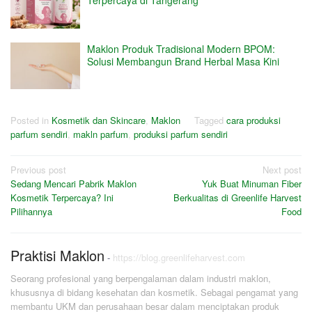
Terpercaya di Tangerang
Maklon Produk Tradisional Modern BPOM:
Solusi Membangun Brand Herbal Masa Kini
Posted in
Kosmetik dan Skincare
,
Maklon
Tagged
cara produksi
parfum sendiri
,
makln parfum
,
produksi parfum sendiri
Post
Previous post
Next post
Sedang Mencari Pabrik Maklon
Yuk Buat Minuman Fiber
navigation
Kosmetik Terpercaya? Ini
Berkualitas di Greenlife Harvest
Pilihannya
Food
Praktisi Maklon
-
https://blog.greenlifeharvest.com
Seorang profesional yang berpengalaman dalam industri maklon,
khususnya di bidang kesehatan dan kosmetik. Sebagai pengamat yang
membantu UKM dan perusahaan besar dalam menciptakan produk