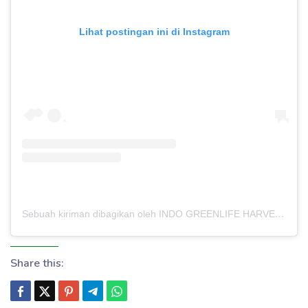
Lihat postingan ini di Instagram
Sebuah kiriman dibagikan oleh INDO GREENLIFE HARVEST – PABRIK MAKLON (@indogreenlifeharvest)
Share this: