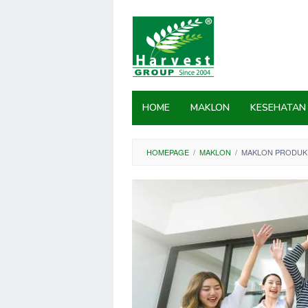
Skip
to
content
HOME
MAKLON
KESEHATAN
HOMEPAGE
/
MAKLON
/
MAKLON PRODUK 