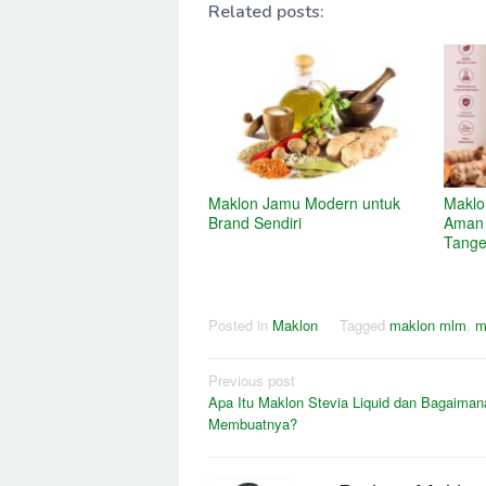
Related posts:
Maklon Jamu Modern untuk
Maklo
Brand Sendiri
Aman 
Tange
Posted in
Maklon
Tagged
maklon mlm
,
m
Post
Previous post
Apa Itu Maklon Stevia Liquid dan Bagaiman
navigation
Membuatnya?