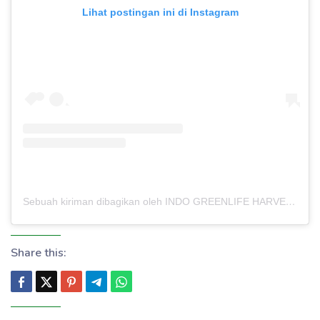
Lihat postingan ini di Instagram
Sebuah kiriman dibagikan oleh INDO GREENLIFE HARVEST – PABRIK MAKLON (@indogreenlifeharvest)
Share this: