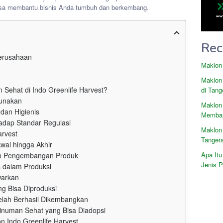
bisa membantu bisnis Anda tumbuh dan berkembang.
Rec
Perusahaan
Maklon
Maklon
Sehat di Indo Greenlife Harvest?
di Tang
gunakan
Maklon
dan Higienis
Memban
hadap Standar Regulasi
Maklon
arvest
Tanger
wal hingga Akhir
Apa Itu
am Pengembangan Produk
Jenis 
s dalam Produksi
warkan
ng Bisa Diproduksi
elah Berhasil Dikembangkan
Minuman Sehat yang Bisa Diadopsi
 Indo Greenlife Harvest