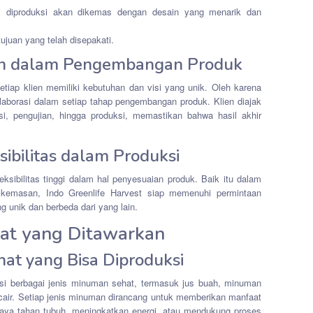
i diproduksi akan dikemas dengan desain yang menarik dan
tujuan yang telah disepakati.
ien dalam Pengembangan Produk
iap klien memiliki kebutuhan dan visi yang unik. Oleh karena
olaborasi dalam setiap tahap pengembangan produk. Klien diajak
si, pengujian, hingga produksi, memastikan bahwa hasil akhir
sibilitas dalam Produksi
ksibilitas tinggi dalam hal penyesuaian produk. Baik itu dalam
n kemasan, Indo Greenlife Harvest siap memenuhi permintaan
g unik dan berbeda dari yang lain.
at yang Ditawarkan
hat yang Bisa Diproduksi
i berbagai jenis minuman sehat, termasuk jus buah, minuman
cair. Setiap jenis minuman dirancang untuk memberikan manfaat
daya tahan tubuh, meningkatkan energi, atau mendukung proses