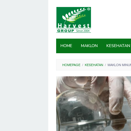
Skip
to
content
HOME
MAKLON
KESEHATAN
HOMEPAGE
/
KESEHATAN
/
MAKLON MINU