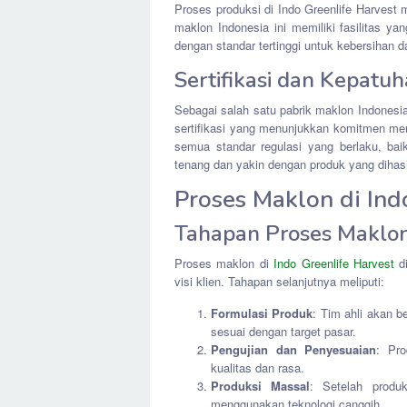
Proses produksi di Indo Greenlife Harvest
maklon Indonesia ini memiliki fasilitas y
dengan standar tertinggi untuk kebersihan
Sertifikasi dan Kepatu
Sebagai salah satu pabrik maklon Indonesi
sertifikasi yang menunjukkan komitmen me
semua standar regulasi yang berlaku, bai
tenang dan yakin dengan produk yang dihasi
Proses Maklon di Ind
Tahapan Proses Maklon
Proses maklon di
Indo Greenlife Harvest
di
visi klien. Tahapan selanjutnya meliputi:
Formulasi Produk
: Tim ahli akan 
sesuai dengan target pasar.
Pengujian dan Penyesuaian
: Pro
kualitas dan rasa.
Produksi Massal
: Setelah produ
menggunakan teknologi canggih.