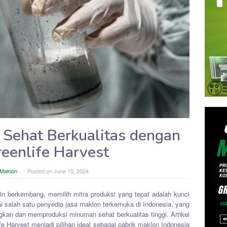
Sehat Berkualitas dengan
reenlife Harvest
 Maklon
Posted on
June 10, 2024
n berkembang, memilih mitra produksi yang tepat adalah kunci
ai salah satu penyedia jasa maklon terkemuka di Indonesia, yang
n dan memproduksi minuman sehat berkualitas tinggi. Artikel
e Harvest menjadi pilihan ideal sebagai pabrik maklon Indonesia