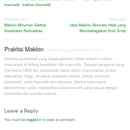
kosmetik
,
maklon kosmetik
Post
Previous post
Next post
Maklon Minuman Serbuk
Jasa Maklon Skincare Halal yang
navigation
Kesehatan Berkualitas
Membahagiakan Kulit Anda
Praktisi Maklon
-
https://blog.greenlifeharvest.com
Seorang profesional yang berpengalaman dalam industri maklon,
khususnya di bidang kesehatan dan kosmetik. Sebagai pengamat yang
membantu UKM dan perusahaan besar dalam menciptakan produk
berkualitas tinggi, termasuk suplemen herbal, serbuk minuman
kesehatan, serta kosmetik dan skincare. Melalui kerja sama
berkomitmen untuk memberikan solusi inovatif yang sesuai dengan
kebutuhan dan standar industri.
Leave a Reply
You must be
logged in
to post a comment.