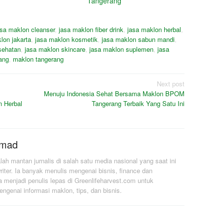
Tangerang
asa maklon cleanser
,
jasa maklon fiber drink
,
jasa maklon herbal
,
lon jakarta
,
jasa maklon kosmetik
,
jasa maklon sabun mandi
,
sehatan
,
jasa maklon skincare
,
jasa maklon suplemen
,
jasa
ang
,
maklon tangerang
Next post
Menuju Indonesia Sehat Bersama Maklon BPOM
 Herbal
Tangerang Terbaik Yang Satu Ini
mmad
 mantan jurnalis di salah satu media nasional yang saat ini
iter. Ia banyak menulis mengenai bisnis, finance dan
a menjadi penulis lepas di Greenlifeharvest.com untuk
genai informasi maklon, tips, dan bisnis.