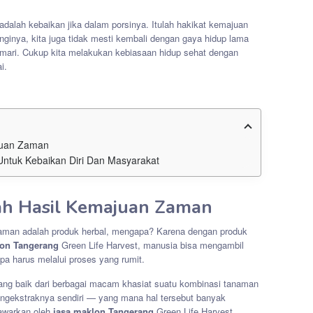
adalah kebaikan jika dalam porsinya. Itulah hakikat kemajuan
nginya, kita juga tidak mesti kembali dengan gaya hidup lama
emari. Cukup kita melakukan kebiasaan hidup sehat dengan
i.
juan Zaman
tuk Kebaikan Diri Dan Masyarakat
ah Hasil Kemajuan Zaman
zaman adalah produk herbal, mengapa? Karena dengan produk
lon Tangerang
Green Life Harvest, manusia bisa mengambil
pa harus melalui proses yang rumit.
ang baik dari berbagai macam khasiat suatu kombinasi tanaman
ngekstraknya sendiri — yang mana hal tersebut banyak
tawarkan oleh
jasa maklon Tangerang
Green Life Harvest.