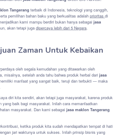
aklon Tangerang
terbaik di Indonesia, teknologi yang canggih,
, serta pemilihan bahan baku yang berkualitas adalah
prioritas
di
g menjadikan kami mampu berdiri bukan hanya sebagai
jasa
hun, akan tetapi juga
dipercaya lebih dari 5 Negara
.
juan Zaman Untuk Kebaikan
terperdaya oleh segala kemudahan yang ditawarkan oleh
, misalnya, setelah anda tahu bahwa produk herbal dari
jasa
memiliki manfaat yang sangat baik, teruji dan terbukti — maka
.
aya diri kita sendiri, akan tetapi juga masyarakat, karena produk
 yang baik bagi masyarakat. Inilah cara memanfaatkan
sehatan masyarakat. Dan kami sebagai
jasa maklon Tangerang
rkontribusi, ketika produk kita sudah mendapatkan tempat di hati
ngan jari waktunya untuk sukses. Inilah prinsip bisnis yang