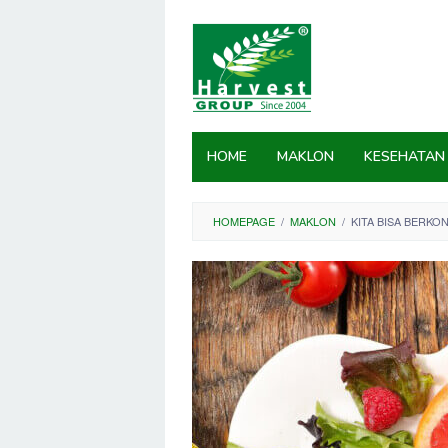
Skip
to
content
HOME
MAKLON
KESEHATAN
HOMEPAGE
/
MAKLON
/
KITA BISA BERK