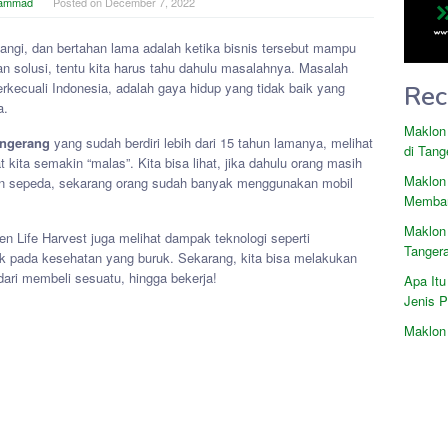
hammad
Posted on
December 7, 2022
nangi, dan bertahan lama adalah ketika bisnis tersebut mampu
 solusi, tentu kita harus tahu dahulu masalahnya. Masalah
rkecuali Indonesia, adalah gaya hidup yang tidak baik yang
Rec
a.
Maklon
angerang
yang sudah berdiri lebih dari 15 tahun lamanya, melihat
di Tang
ita semakin “malas”. Kita bisa lihat, jika dahulu orang masih
Maklon
an sepeda, sekarang orang sudah banyak menggunakan mobil
Memban
Maklon
en Life Harvest juga melihat dampak teknologi seperti
Tanger
k pada kesehatan yang buruk. Sekarang, kita bisa melakukan
dari membeli sesuatu, hingga bekerja!
Apa Itu
Jenis 
Maklon 