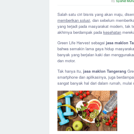
By
Syahid Mu
Salah satu ciri bisnis yang akan maju, dise
memberikan solusi
, dan sebelum memberikan
yang terjadi pada masyarakat modern, tak te
akhirnya berdampak pada
kesehatan
merek
Green Life Harvest sebagai
jasa maklon T
bahwa semakin lama gaya hidup masyarakat k
banyak yang berjalan kaki dan menggunak
dan motor.
Tak hanya itu,
jasa maklon Tangerang
Gre
smartphone dan aplikasinya, juga berdampa
sangat banyak hal dari dalam rumah, mulai 