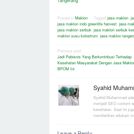
Tangerang
Posted in
Maklon
Tagged
jasa maklon
,
j
jasa maklon indo greenlife harvest
,
jasa mak
jasa maklon serbuk
,
jasa maklon serbuk ke
maklon susu kolostrum
,
jasa maklon tanger
Post
Previous post
Jadi Pebisnis Yang Berkontribusi Terhadap
navigation
Kesehatan Masyarakat Dengan Jasa Maklon
BPOM Ini
Syahid Muha
Syahid Muhammad adalah
menjadi SEO content wr
kesehatan. Saat ini jug
memberikan edukasi men
Leave a Reply