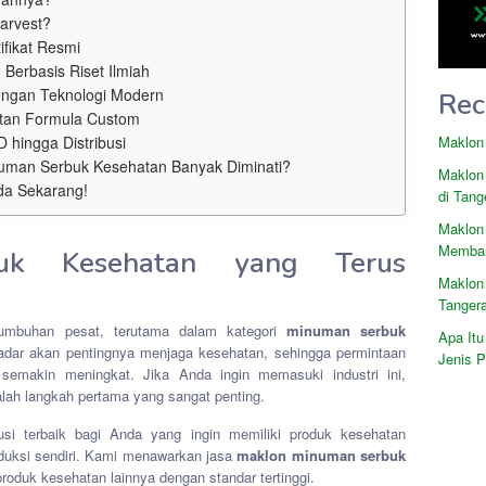
arvest?
ifikat Resmi
 Berbasis Riset Ilmiah
engan Teknologi Modern
Rec
tan Formula Custom
Maklon
 hingga Distribusi
numan Serbuk Kesehatan Banyak Diminati?
Maklon
da Sekarang!
di Tang
Maklon
Memban
duk Kesehatan yang Terus
Maklon
Tanger
rtumbuhan pesat, terutama dalam kategori
minuman serbuk
Apa Itu
dar akan pentingnya menjaga kesehatan, sehingga permintaan
Jenis 
i semakin meningkat. Jika Anda ingin memasuki industri ini,
lah langkah pertama yang sangat penting.
lusi terbaik bagi Anda yang ingin memiliki produk kesehatan
oduksi sendiri. Kami menawarkan jasa
maklon minuman serbuk
produk kesehatan lainnya dengan standar tertinggi.