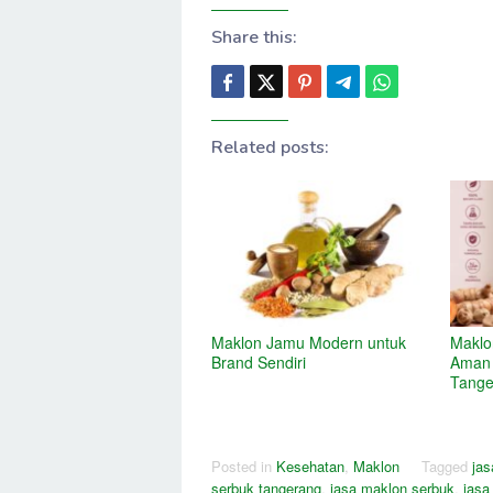
Share this:
Related posts:
Maklon Jamu Modern untuk
Maklo
Brand Sendiri
Aman 
Tange
Posted in
Kesehatan
,
Maklon
Tagged
ja
serbuk tangerang
,
jasa maklon serbuk
,
jasa