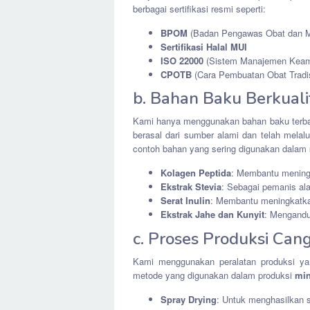
berbagai sertifikasi resmi seperti:
BPOM
(Badan Pengawas Obat dan 
Sertifikasi Halal MUI
ISO 22000
(Sistem Manajemen Keam
CPOTB
(Cara Pembuatan Obat Tradis
b. Bahan Baku Berkualit
Kami hanya menggunakan bahan baku terbaik
berasal dari sumber alami dan telah melal
contoh bahan yang sering digunakan dalam
Kolagen Peptida
: Membantu meningk
Ekstrak Stevia
: Sebagai pemanis ala
Serat Inulin
: Membantu meningkatka
Ekstrak Jahe dan Kunyit
: Mengandu
c. Proses Produksi Ca
Kami menggunakan peralatan produksi yang
metode yang digunakan dalam produksi
min
Spray Drying
: Untuk menghasilkan se