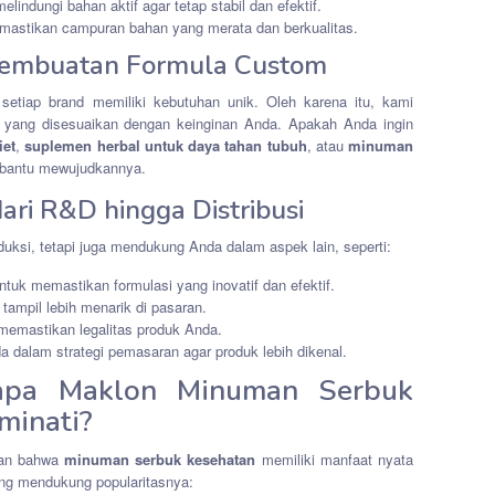
elindungi bahan aktif agar tetap stabil dan efektif.
mastikan campuran bahan yang merata dan berkualitas.
Pembuatan Formula Custom
etiap brand memiliki kebutuhan unik. Oleh karena itu, kami
yang disesuaikan dengan keinginan Anda. Apakah Anda ingin
iet
,
suplemen herbal untuk daya tahan tubuh
, atau
minuman
mbantu mewujudkannya.
ri R&D hingga Distribusi
uksi, tetapi juga mendukung Anda dalam aspek lain, seperti:
ntuk memastikan formulasi yang inovatif dan efektif.
tampil lebih menarik di pasaran.
memastikan legalitas produk Anda.
 dalam strategi pemasaran agar produk lebih dikenal.
gapa Maklon Minuman Serbuk
minati?
ikan bahwa
minuman serbuk kesehatan
memiliki manfaat nyata
yang mendukung popularitasnya: