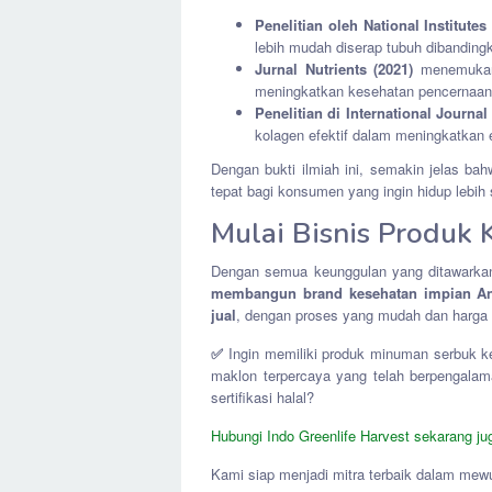
Penelitian oleh National Institutes
lebih mudah diserap tubuh dibandingk
Jurnal Nutrients (2021)
menemukan 
meningkatkan kesehatan pencernaan 
Penelitian di International Journa
kolagen efektif dalam meningkatkan e
Dengan bukti ilmiah ini, semakin jelas ba
tepat bagi konsumen yang ingin hidup lebih 
Mulai Bisnis Produk
Dengan semua keunggulan yang ditawarkan 
membangun brand kesehatan impian A
jual
, dengan proses yang mudah dan harga 
✅
Ingin memiliki produk minuman serbuk ke
maklon terpercaya yang telah berpengala
sertifikasi halal?
Hubungi Indo Greenlife Harvest sekarang ju
Kami siap menjadi mitra terbaik dalam mewu