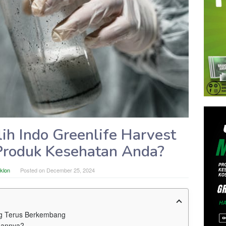
ih Indo Greenlife Harvest
Produk Kesehatan Anda?
aklon
Posted on
December 25, 2024
ng Terus Berkembang
gannya?