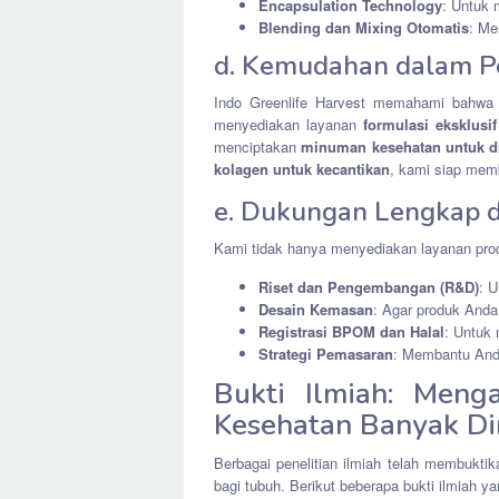
Encapsulation Technology
: Untuk m
Blending dan Mixing Otomatis
: Me
d. Kemudahan dalam 
Indo Greenlife Harvest memahami bahwa s
menyediakan layanan
formulasi eksklusif
menciptakan
minuman kesehatan untuk d
kolagen untuk kecantikan
, kami siap me
e. Dukungan Lengkap da
Kami tidak hanya menyediakan layanan prod
Riset dan Pengembangan (R&D)
: U
Desain Kemasan
: Agar produk Anda 
Registrasi BPOM dan Halal
: Untuk 
Strategi Pemasaran
: Membantu Anda
Bukti Ilmiah: Men
Kesehatan Banyak Di
Berbagai penelitian ilmiah telah membukt
bagi tubuh. Berikut beberapa bukti ilmiah 