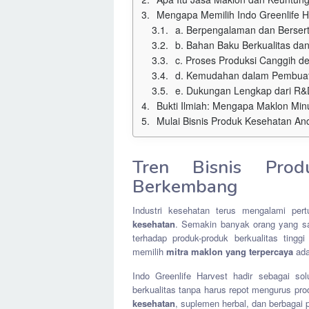
Mengapa Memilih Indo Greenlife H
a. Berpengalaman dan Bersert
b. Bahan Baku Berkualitas dan
c. Proses Produksi Canggih d
d. Kemudahan dalam Pembua
e. Dukungan Lengkap dari R&D
Bukti Ilmiah: Mengapa Maklon Mi
Mulai Bisnis Produk Kesehatan An
Tren Bisnis Pro
Berkembang
Industri kesehatan terus mengalami pe
kesehatan
. Semakin banyak orang yang sa
terhadap produk-produk berkualitas tingg
memilih
mitra maklon yang terpercaya
ada
Indo Greenlife Harvest hadir sebagai so
berkualitas tanpa harus repot mengurus pr
kesehatan
, suplemen herbal, dan berbagai 