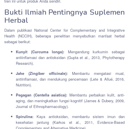
tren ini untuk produk Anda sendiri.
Bukti Ilmiah Pentingnya Suplemen
Herbal
Dalam publikasi National Center for Complementary and Integrative
Health (NCCIH), beberapa penelitian menyebutkan manfaat herbal
sebagai berikut:
Kunyit (Curcuma longa):
Mengandung kurkumin sebagai
antiinflamasi dan antioksidan (Gupta et al., 2013, Phytotherapy
Research).
Jahe (Zingiber officinale):
Membantu mengatasi mual,
antiinflamasi, dan mendukung pencernaan (Lete & Allué, 2016,
Nutrition).
Pegagan (Centella asiatica):
Membantu perbaikan kulit, anti-
aging, dan meningkatkan fungsi kognitif (James & Dubery, 2009,
Journal of Ethnopharmacology).
Spirulina:
Kaya antioksidan, membantu sistem imun dan
kesehatan jantung (Karkos et al., 2011, Evidence-Based
Complementary and Alternative Medicine).