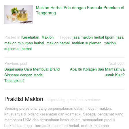
Maklon Herbal Pria dengan Formula Premium di
Tangerang
Posted in
Kesehatan
,
Maklon
Tagged
jasa maklon herbal bpom
,
jasa
maklon minuman herbal
,
maklon herbal
,
maklon suplemen
,
maklon
suplemen herbal
Post
Previous post
Next post
Bagaimana Cara Membuat Brand
Apa Itu Kolagen dan Manfaatnya
navigation
Skincare dengan Modal
untuk Kulit?
Terjangkau?
Praktisi Maklon
-
https://blog.greenlifeharvest.com
Seorang profesional yang berpengalaman dalam industri maklon,
khususnya di bidang kesehatan dan kosmetik. Sebagai pengamat yang
membantu UKM dan perusahaan besar dalam menciptakan produk
berkualitas tinggi, termasuk suplemen herbal, serbuk minuman