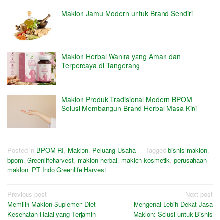
Maklon Jamu Modern untuk Brand Sendiri
Maklon Herbal Wanita yang Aman dan
Terpercaya di Tangerang
Maklon Produk Tradisional Modern BPOM:
Solusi Membangun Brand Herbal Masa Kini
Posted in
BPOM RI
,
Maklon
,
Peluang Usaha
Tagged
bisnis maklon
,
bpom
,
Greenlifeharvest
,
maklon herbal
,
maklon kosmetik
,
perusahaan
maklon
,
PT Indo Greenlife Harvest
Post
Previous post
Next post
Memilih Maklon Suplemen Diet
Mengenal Lebih Dekat Jasa
navigation
Kesehatan Halal yang Terjamin
Maklon: Solusi untuk Bisnis