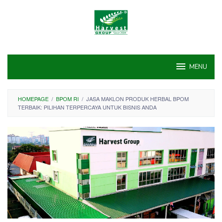
Skip
to
content
MENU
HOMEPAGE
/
BPOM RI
/
JASA MAKLON PRODUK HERBAL BPOM
TERBAIK: PILIHAN TERPERCAYA UNTUK BISNIS ANDA