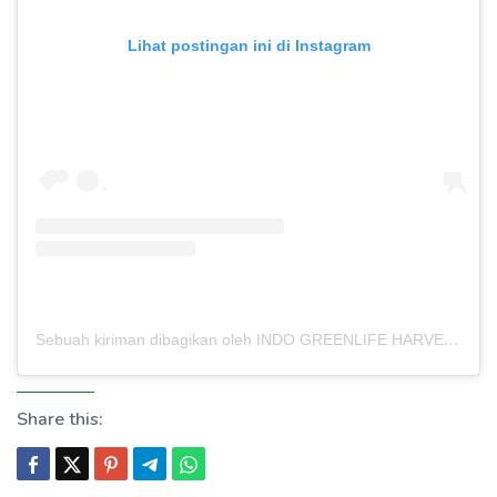
Lihat postingan ini di Instagram
Sebuah kiriman dibagikan oleh INDO GREENLIFE HARVEST – PABRIK MAKLON (@indogreenlifeharvest)
Share this: