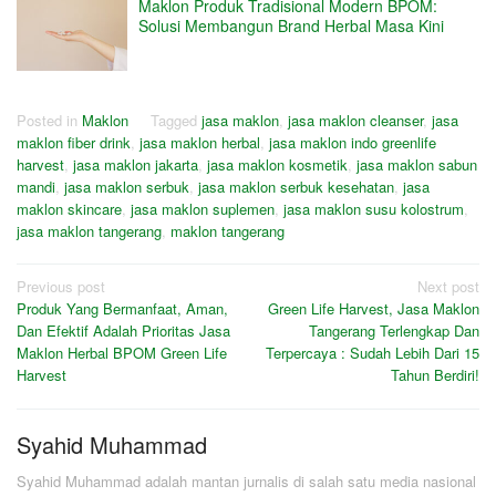
Maklon Produk Tradisional Modern BPOM:
Solusi Membangun Brand Herbal Masa Kini
Posted in
Maklon
Tagged
jasa maklon
,
jasa maklon cleanser
,
jasa
maklon fiber drink
,
jasa maklon herbal
,
jasa maklon indo greenlife
harvest
,
jasa maklon jakarta
,
jasa maklon kosmetik
,
jasa maklon sabun
mandi
,
jasa maklon serbuk
,
jasa maklon serbuk kesehatan
,
jasa
maklon skincare
,
jasa maklon suplemen
,
jasa maklon susu kolostrum
,
jasa maklon tangerang
,
maklon tangerang
Post
Previous post
Next post
Produk Yang Bermanfaat, Aman,
Green Life Harvest, Jasa Maklon
navigation
Dan Efektif Adalah Prioritas Jasa
Tangerang Terlengkap Dan
Maklon Herbal BPOM Green Life
Terpercaya : Sudah Lebih Dari 15
Harvest
Tahun Berdiri!
Syahid Muhammad
Syahid Muhammad adalah mantan jurnalis di salah satu media nasional