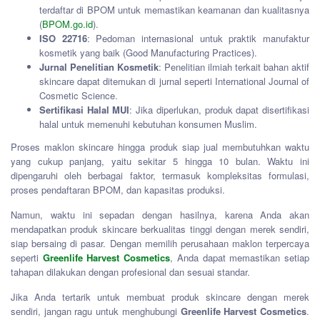
terdaftar di BPOM untuk memastikan keamanan dan kualitasnya
(
BPOM.go.id
).
ISO 22716
: Pedoman internasional untuk praktik manufaktur
kosmetik yang baik (Good Manufacturing Practices).
Jurnal Penelitian Kosmetik
: Penelitian ilmiah terkait bahan aktif
skincare dapat ditemukan di jurnal seperti International Journal of
Cosmetic Science.
Sertifikasi Halal MUI
: Jika diperlukan, produk dapat disertifikasi
halal untuk memenuhi kebutuhan konsumen Muslim.
Proses maklon skincare hingga produk siap jual membutuhkan waktu
yang cukup panjang, yaitu sekitar 5 hingga 10 bulan. Waktu ini
dipengaruhi oleh berbagai faktor, termasuk kompleksitas formulasi,
proses pendaftaran BPOM, dan kapasitas produksi.
Namun, waktu ini sepadan dengan hasilnya, karena Anda akan
mendapatkan produk skincare berkualitas tinggi dengan merek sendiri,
siap bersaing di pasar. Dengan memilih perusahaan maklon terpercaya
seperti
Greenlife Harvest Cosmetics
, Anda dapat memastikan setiap
tahapan dilakukan dengan profesional dan sesuai standar.
Jika Anda tertarik untuk membuat produk skincare dengan merek
sendiri, jangan ragu untuk menghubungi
Greenlife Harvest Cosmetics
.