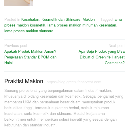
Posted in
Kesehatan
,
Kosmetik dan Skincare
,
Maklon
Tagged
lama
proses maklon kosmetik
,
lama proses maklon minuman kesehatan
,
lama proses maklon skincare
Post
Previous post
Next post
Apakah Produk Maklon Aman?
Apa Saja Produk yang Bisa
navigation
Penjelasan Standar BPOM dan
Dibuat di Greenlife Harvest
Halal
Cosmetics?
Praktisi Maklon
-
https://blog.greenlifeharvest.com
Seorang profesional yang berpengalaman dalam industri maklon,
khususnya di bidang kesehatan dan kosmetik. Sebagai pengamat yang
membantu UKM dan perusahaan besar dalam menciptakan produk
berkualitas tinggi, termasuk suplemen herbal, serbuk minuman
kesehatan, serta kosmetik dan skincare. Melalui kerja sama
berkomitmen untuk memberikan solusi inovatif yang sesuai dengan
kebutuhan dan standar industri.