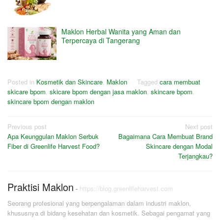
Maklon Herbal Wanita yang Aman dan
Terpercaya di Tangerang
Posted in
Kosmetik dan Skincare
,
Maklon
Tagged
cara membuat
skicare bpom
,
skicare bpom dengan jasa maklon
,
skincare bpom
,
skincare bpom dengan maklon
Post
Previous post
Next post
Apa Keunggulan Maklon Serbuk
Bagaimana Cara Membuat Brand
navigation
Fiber di Greenlife Harvest Food?
Skincare dengan Modal
Terjangkau?
Praktisi Maklon
-
https://blog.greenlifeharvest.com
Seorang profesional yang berpengalaman dalam industri maklon,
khususnya di bidang kesehatan dan kosmetik. Sebagai pengamat yang