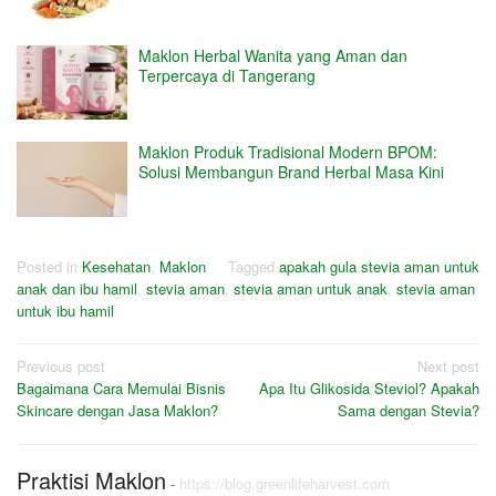
Maklon Herbal Wanita yang Aman dan
Terpercaya di Tangerang
Maklon Produk Tradisional Modern BPOM:
Solusi Membangun Brand Herbal Masa Kini
Posted in
Kesehatan
,
Maklon
Tagged
apakah gula stevia aman untuk
anak dan ibu hamil
,
stevia aman
,
stevia aman untuk anak
,
stevia aman
untuk ibu hamil
Post
Previous post
Next post
Bagaimana Cara Memulai Bisnis
Apa Itu Glikosida Steviol? Apakah
navigation
Skincare dengan Jasa Maklon?
Sama dengan Stevia?
Praktisi Maklon
-
https://blog.greenlifeharvest.com