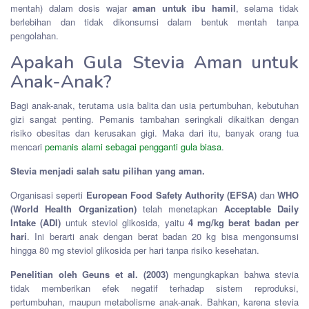
mentah) dalam dosis wajar
aman untuk ibu hamil
, selama tidak
berlebihan dan tidak dikonsumsi dalam bentuk mentah tanpa
pengolahan.
Apakah Gula Stevia Aman untuk
Anak-Anak?
Bagi anak-anak, terutama usia balita dan usia pertumbuhan, kebutuhan
gizi sangat penting. Pemanis tambahan seringkali dikaitkan dengan
risiko obesitas dan kerusakan gigi. Maka dari itu, banyak orang tua
mencari
pemanis alami sebagai pengganti gula biasa
.
Stevia menjadi salah satu pilihan yang aman.
Organisasi seperti
European Food Safety Authority (EFSA)
dan
WHO
(World Health Organization)
telah menetapkan
Acceptable Daily
Intake (ADI)
untuk steviol glikosida, yaitu
4 mg/kg berat badan per
hari
. Ini berarti anak dengan berat badan 20 kg bisa mengonsumsi
hingga 80 mg steviol glikosida per hari tanpa risiko kesehatan.
Penelitian oleh Geuns et al. (2003)
mengungkapkan bahwa stevia
tidak memberikan efek negatif terhadap sistem reproduksi,
pertumbuhan, maupun metabolisme anak-anak. Bahkan, karena stevia