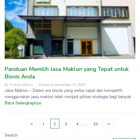
Panduan Memilih Jasa Maklon yang Tepat untuk
Bisnis Anda
By
Praktisi Maklon
Posted on
November 10, 2023
Jasa Maklon – Dalam era bisnis yang serba cepat dan kompetitif,
menggunakan jasa maklon telah menjadi pilihan strategis bagi banyak
Baca Selengkapnya
1
2
3
4
…
23
Search