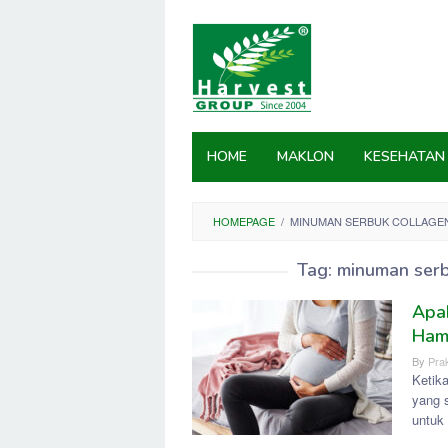
Skip
to
content
HOME
MAKLON
KESEHATAN
HOMEPAGE
/
MINUMAN SERBUK COLLAGEN 
Tag:
minuman serb
Apa
Ham
By
Prak
Ketika
yang s
untuk