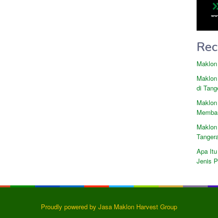
Rec
Maklon
Maklon
di Tang
Maklon
Memban
Maklon
Tanger
Apa Itu
Jenis 
Proudly powered by Jasa Maklon Harvest Group