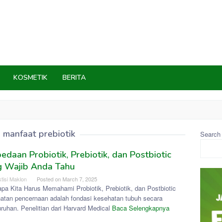
KOSMETIK
BERITA
:
manfaat prebiotik
Search
edaan Probiotik, Prebiotik, dan Postbiotic
g Wajib Anda Tahu
tisi Maklon
Posted on
March 7, 2025
pa Kita Harus Memahami Probiotik, Prebiotik, dan Postbiotic
atan pencernaan adalah fondasi kesehatan tubuh secara
ruhan. Penelitian dari Harvard Medical
Baca Selengkapnya