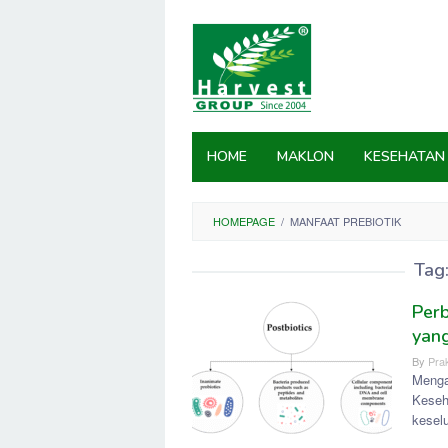
Skip
to
content
HOME
MAKLON
KESEHATAN
HOMEPAGE
/
MANFAAT PREBIOTIK
Tag
Perb
yan
By
Prak
Menga
Keseh
keselu