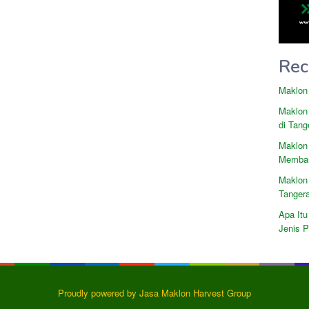
Rec
Maklon
Maklon
di Tang
Maklon
Memban
Maklon
Tanger
Apa Itu
Jenis 
Proudly powered by Jasa Maklon Harvest Group