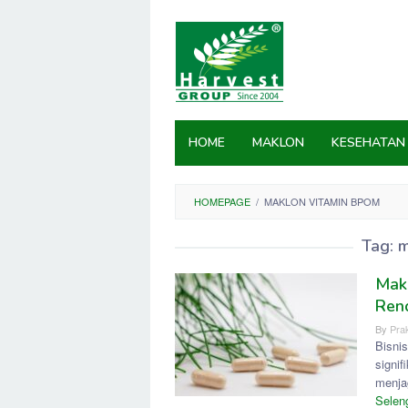
Skip
to
content
HOME
MAKLON
KESEHATAN
HOMEPAGE
/
MAKLON VITAMIN BPOM
Tag:
m
Mak
Ren
By
Prak
Bisni
signi
menja
Selen