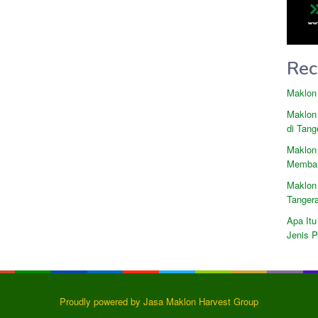
Rec
Maklon
Maklon
di Tang
Maklon
Memban
Maklon
Tanger
Apa Itu
Jenis 
Proudly powered by Jasa Maklon Harvest Group