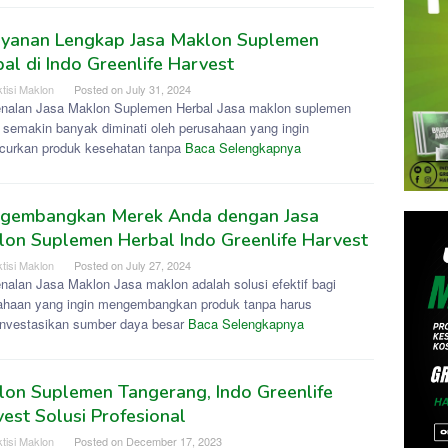
ayanan Lengkap Jasa Maklon Suplemen
al di Indo Greenlife Harvest
tisi Maklon
Posted on
July 31, 2024
nalan Jasa Maklon Suplemen Herbal Jasa maklon suplemen
l semakin banyak diminati oleh perusahaan yang ingin
curkan produk kesehatan tanpa
Baca Selengkapnya
gembangkan Merek Anda dengan Jasa
on Suplemen Herbal Indo Greenlife Harvest
tisi Maklon
Posted on
July 27, 2024
nalan Jasa Maklon Jasa maklon adalah solusi efektif bagi
ahaan yang ingin mengembangkan produk tanpa harus
nvestasikan sumber daya besar
Baca Selengkapnya
on Suplemen Tangerang, Indo Greenlife
est Solusi Profesional
tisi Maklon
Posted on
December 17, 2023