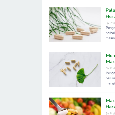
Pel
Herb
By
Prak
Penge
herba
melun
Men
Makl
By
Prak
Penge
perus
mengi
Makl
Harv
By
Prak