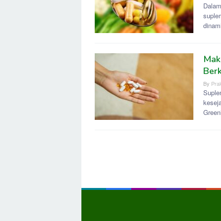
Dalam
suple
dinami
Makl
Berk
By
Prak
Suple
kesej
Green