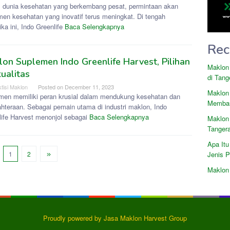
 dunia kesehatan yang berkembang pesat, permintaan akan
men kesehatan yang inovatif terus meningkat. Di tengah
ka ini, Indo Greenlife
Baca Selengkapnya
Rec
on Suplemen Indo Greenlife Harvest, Pilihan
Maklon
ualitas
di Tang
tisi Maklon
Posted on
December 11, 2023
Maklon
men memiliki peran krusial dalam mendukung kesehatan dan
Memban
ahteraan. Sebagai pemain utama di industri maklon, Indo
life Harvest menonjol sebagai
Baca Selengkapnya
Maklon
Tanger
Apa Itu
1
2
Jenis 
Maklon 
Proudly powered by Jasa Maklon Harvest Group