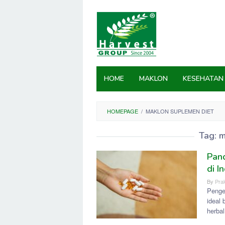
Skip
to
content
HOME
MAKLON
KESEHATAN
HOMEPAGE
/
MAKLON SUPLEMEN DIET
Tag:
m
Pan
di I
By
Prak
Penge
ideal
herba