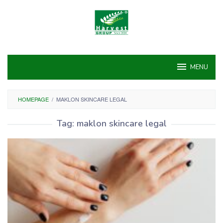
Skip
to
content
MENU
HOMEPAGE
/
MAKLON SKINCARE LEGAL
Tag:
maklon skincare legal